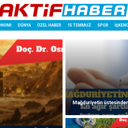
ONOMİ
DÜNYA
ÖZEL HABER
15 TEMMUZ
SPOR
İŞKEN
Mağduriyetin üstesinde