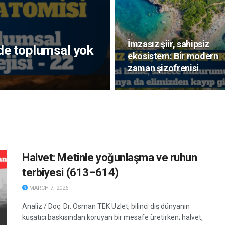
İmzasız şiir, sahipsiz
de toplumsal yok
ekosistem: Bir modern
zaman şizofrenisi
Halvet: Metinle yoğunlaşma ve ruhun
terbiyesi (613–614)
MARCH 7, 2026
Analiz / Doç. Dr. Osman TEK Uzlet, bilinci dış dünyanın
kuşatıcı baskısından koruyan bir mesafe üretirken; halvet,