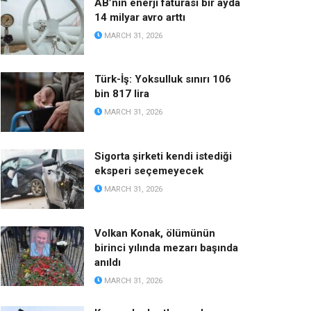
AB’nin enerji faturası bir ayda
14 milyar avro arttı
MARCH 31, 2026
Türk-İş: Yoksulluk sınırı 106
bin 817 lira
MARCH 31, 2026
Sigorta şirketi kendi istediği
eksperi seçemeyecek
MARCH 31, 2026
Volkan Konak, ölümünün
birinci yılında mezarı başında
anıldı
MARCH 31, 2026