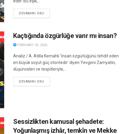
eder. Bu eşik,...
DETAILS
DEVAMINI OKU
Kaçtığında özgürlüğe varır mı insan?
FEBRUARY 25, 2026
Analiz / A. Atilla Kemahlı 'İnsan özgürlüğünü tehdit eden
en büyük soyut güç otoritedir' diyen Yevgeni Zamyatin,
düşünceleri ve tespitleriyle,...
DETAILS
DEVAMINI OKU
Sessizlikten kamusal şehadete:
Yoğunlaşmış izhâr, temkîn ve Mekke