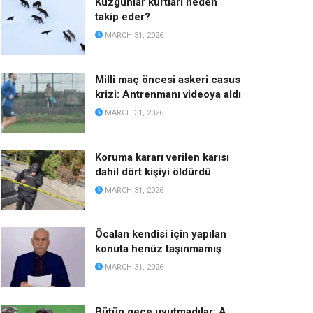
Kuzgunlar kurtları neden
takip eder?
MARCH 31, 2026
Milli maç öncesi askeri casus
krizi: Antrenmanı videoya aldı
MARCH 31, 2026
Koruma kararı verilen karısı
dahil dört kişiyi öldürdü
MARCH 31, 2026
Öcalan kendisi için yapılan
konuta henüz taşınmamış
MARCH 31, 2026
Bütün gece uyutmadılar: A