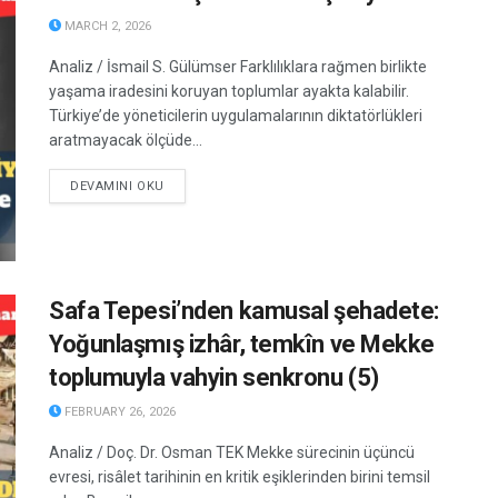
MARCH 2, 2026
Analiz / İsmail S. Gülümser Farklılıklara rağmen birlikte
yaşama iradesini koruyan toplumlar ayakta kalabilir.
Türkiye’de yöneticilerin uygulamalarının diktatörlükleri
aratmayacak ölçüde...
DETAILS
DEVAMINI OKU
Safa Tepesi’nden kamusal şehadete:
Yoğunlaşmış izhâr, temkîn ve Mekke
toplumuyla vahyin senkronu (5)
FEBRUARY 26, 2026
Analiz / Doç. Dr. Osman TEK Mekke sürecinin üçüncü
evresi, risâlet tarihinin en kritik eşiklerinden birini temsil