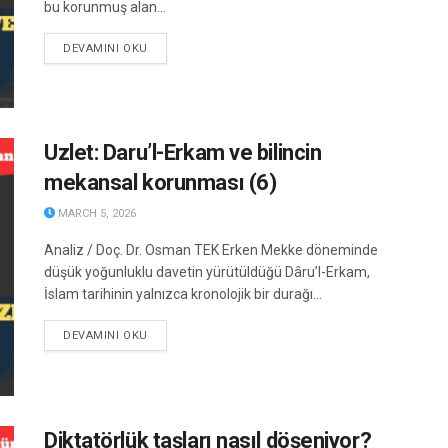
bu korunmuş alan...
DETAILS
DEVAMINI OKU
Uzlet: Daru’l-Erkam ve bilincin
mekansal korunması (6)
MARCH 5, 2026
Analiz / Doç. Dr. Osman TEK Erken Mekke döneminde
düşük yoğunluklu davetin yürütüldüğü Dâru’l-Erkam,
İslam tarihinin yalnızca kronolojik bir durağı...
DETAILS
DEVAMINI OKU
Diktatörlük taşları nasıl döşeniyor?