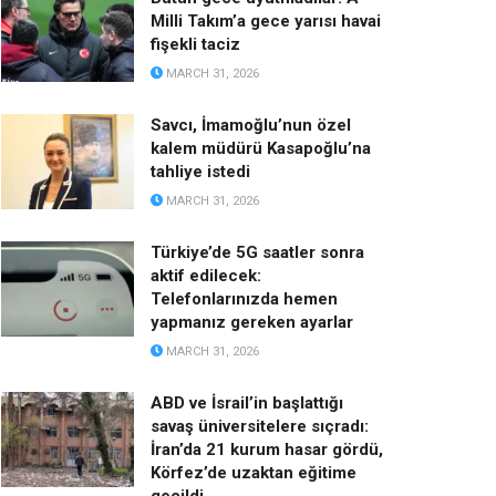
Milli Takım’a gece yarısı havai
fişekli taciz
MARCH 31, 2026
Savcı, İmamoğlu’nun özel
kalem müdürü Kasapoğlu’na
tahliye istedi
MARCH 31, 2026
Türkiye’de 5G saatler sonra
aktif edilecek:
Telefonlarınızda hemen
yapmanız gereken ayarlar
MARCH 31, 2026
ABD ve İsrail’in başlattığı
savaş üniversitelere sıçradı:
İran’da 21 kurum hasar gördü,
Körfez’de uzaktan eğitime