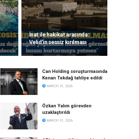
İnat ile hakikat arasında:
Velid’in sessiz kırılması
Can Holding soruşturmasında
Kenan Tekdağ tahliye edildi
MARCH 31, 2026
Özkan Yalım görevden
uzaklaştırıldı
MARCH 31, 2026