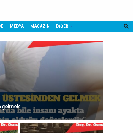
CE
MEDYA
MAGAZİN
DİĞER
n gelmek