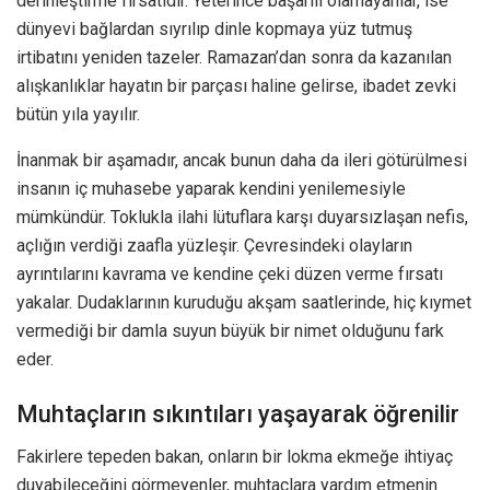
derinleştirme fırsatıdır. Yeterince başarılı olamayanlar, ise
dünyevi bağlardan sıyrılıp dinle kopmaya yüz tutmuş
irtibatını yeniden tazeler. Ramazan’dan sonra da kazanılan
alışkanlıklar hayatın bir parçası haline gelirse, ibadet zevki
bütün yıla yayılır.
İnanmak bir aşamadır, ancak bunun daha da ileri götürülmesi
insanın iç muhasebe yaparak kendini yenilemesiyle
mümkündür. Toklukla ilahi lütuflara karşı duyarsızlaşan nefis,
açlığın verdiği zaafla yüzleşir. Çevresindeki olayların
ayrıntılarını kavrama ve kendine çeki düzen verme fırsatı
yakalar. Dudaklarının kuruduğu akşam saatlerinde, hiç kıymet
vermediği bir damla suyun büyük bir nimet olduğunu fark
eder.
Muhtaçların sıkıntıları yaşayarak öğrenilir
Fakirlere tepeden bakan, onların bir lokma ekmeğe ihtiyaç
duyabileceğini görmeyenler, muhtaçlara yardım etmenin