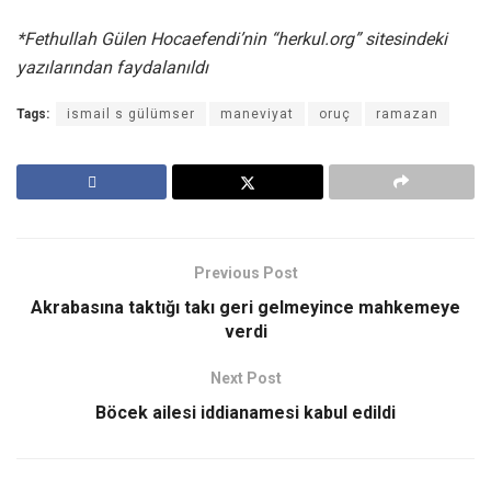
*Fethullah Gülen Hocaefendi’nin “herkul.org” sitesindeki
yazılarından faydalanıldı
Tags:
ismail s gülümser
maneviyat
oruç
ramazan
Previous Post
Akrabasına taktığı takı geri gelmeyince mahkemeye
verdi
Next Post
Böcek ailesi iddianamesi kabul edildi