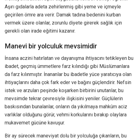
Aşırı gıdalarla adeta zehirlenmiş gibi yeme ve içmeyle
geçirilen ömre ara verir. Damak tadına bedenini kurban
vermek üzere olanlar, zorunlu diyete girerek sağlık için
gerekli olan irade eğitimi kazanır.
Manevi bir yolculuk mevsimidir
İnsana aczini hatırlatan ve dayanışma ihtiyacını tetikleyen bu
ibadet, geçmiş ümmetlere farz kılındığı gibi Müslümanlara
da farz kılınmıştır. İnananlar bu ibadetle yüce yaratıcıya olan
ihtiyaçlarını daha çok fark eder ve bağını güçlendirir. Nefsin
istek ve arzuları peşinde koşarken birbirini unutanlar, bu
mevsimde tekrar çevresiyle ilişkisini yeniler. Güçlülerin
baskısından bunalanlar, onların da yıkılmaya mahkûm aciz
varlıklar olduğunu görür, vehmi korkularını bırakıp olaylara
mukavemet gücüne kavuşur.
Bir ay sürecek maneviyat dolu bir yolculuğa çıkanların, bu