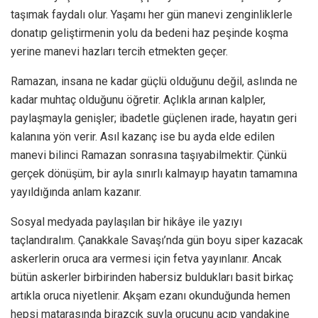
taşımak faydalı olur. Yaşamı her gün manevi zenginliklerle
donatıp geliştirmenin yolu da bedeni haz peşinde koşma
yerine manevi hazları tercih etmekten geçer.
Ramazan, insana ne kadar güçlü olduğunu değil, aslında ne
kadar muhtaç olduğunu öğretir. Açlıkla arınan kalpler,
paylaşmayla genişler; ibadetle güçlenen irade, hayatın geri
kalanına yön verir. Asıl kazanç ise bu ayda elde edilen
manevi bilinci Ramazan sonrasına taşıyabilmektir. Çünkü
gerçek dönüşüm, bir ayla sınırlı kalmayıp hayatın tamamına
yayıldığında anlam kazanır.
Sosyal medyada paylaşılan bir hikâye ile yazıyı
taçlandıralım. Çanakkale Savaşı’nda gün boyu siper kazacak
askerlerin oruca ara vermesi için fetva yayınlanır. Ancak
bütün askerler birbirinden habersiz buldukları basit birkaç
artıkla oruca niyetlenir. Akşam ezanı okunduğunda hemen
hepsi matarasında birazcık suyla orucunu açıp yandakine