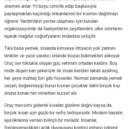
önemini anlar. Yıl boyu cimrilik edip başkasıyla
paylaşmaktan kaçındığı imkanlarının bir kısmını dağıtmayı
öğrenir. Yardımların yerine ulaşması için kurulan
organizasyonlar da faaliyetlerini çeşitlendirir, ülke sınırlarını
aşarak mağdur coğrafyaların imdadına yetişilir.
Tıka basa yemek, insanda kimseye ihtiyacın yok zannını
tetikler ve yüce yaratıcı önünde boyun bükmekten alıkoyar.
Oruç ise toklukla oluşan güç vehmini ortadan kaldırır. Boş
mide düşen kan şekeriyle ile insan kendini takati azalmış,
her şeye muhtaç biri gibi hisseder. Normal zamanda yemek
seçen, beğenmeyip burun kıvıran çocuklar dahil birçok kişi
önüne konan her nimetten lezzet alır.
Oruç mevsimi giderek kısalan günlere doğru kaysa da
birçok insan için güçlü bir nefis terbiyesidir. Modern hayatın
aşırılıklarına verilen bilinçli bir moladır. İnsanlar,
frenleyemedikleri açlık duygusunu kontrol etmeyi öğrenir.