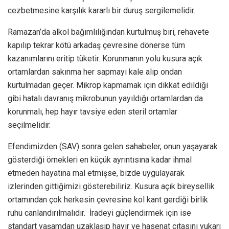
cezbetmesine karşılık kararlı bir duruş sergilemelidir.
Ramazan’da alkol bağımlılığından kurtulmuş biri, rehavete
kapılıp tekrar kötü arkadaş çevresine dönerse tüm
kazanımlarını eritip tüketir. Korunmanın yolu kusura açık
ortamlardan sakınma her sapmayı kale alıp ondan
kurtulmadan geçer. Mikrop kapmamak için dikkat edildiği
gibi hatalı davranış mikrobunun yayıldığı ortamlardan da
korunmalı, hep hayır tavsiye eden steril ortamlar
seçilmelidir.
Efendimizden (SAV) sonra gelen sahabeler, onun yaşayarak
gösterdiği örnekleri en küçük ayrıntısına kadar ihmal
etmeden hayatına mal etmişse, bizde uygulayarak
izlerinden gittiğimizi gösterebiliriz. Kusura açık bireysellik
ortamından çok herkesin çevresine kol kant gerdiği birlik
ruhu canlandırılmalıdır. İradeyi güçlendirmek için ise
standart yaşamdan uzaklaşıp hayır ve hasenat çıtasını yukarı