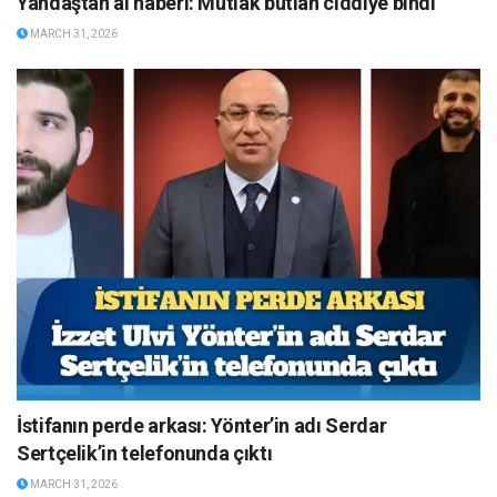
Yandaştan al haberi: Mutlak butlan ciddiye bindi
MARCH 31, 2026
İstifanın perde arkası: Yönter’in adı Serdar
Sertçelik’in telefonunda çıktı
MARCH 31, 2026