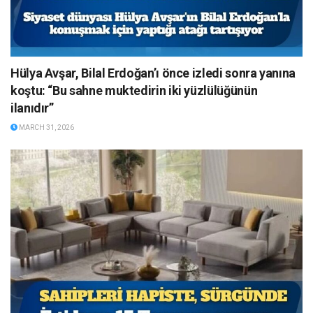
Hülya Avşar, Bilal Erdoğan’ı önce izledi sonra yanına
koştu: “Bu sahne muktedirin iki yüzlülüğünün
ilanıdır”
MARCH 31, 2026