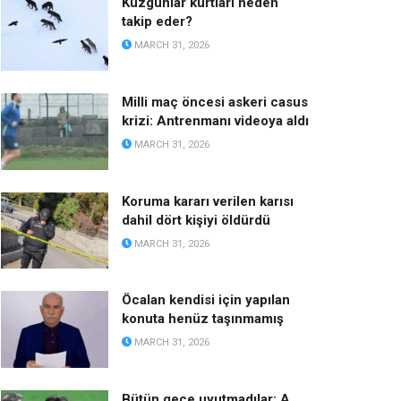
Kuzgunlar kurtları neden
takip eder?
MARCH 31, 2026
Milli maç öncesi askeri casus
krizi: Antrenmanı videoya aldı
MARCH 31, 2026
Koruma kararı verilen karısı
dahil dört kişiyi öldürdü
MARCH 31, 2026
Öcalan kendisi için yapılan
konuta henüz taşınmamış
MARCH 31, 2026
Bütün gece uyutmadılar: A