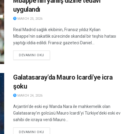
Mbappe’nin yanlış dizine tedavi
uygulandı
MARCH 25, 2026
Real Madrid sağlık ekibinin, Fransız yıldız Kylian
Mbappe'nin sakatlık sürecinde skandal bir teşhis hatası
yaptığı iddia edildi. Fransız gazeteci Daniel...
DETAILS
DEVAMINI OKU
Galatasaray’da Mauro Icardi’ye icra
şoku
MARCH 24, 2026
Arjantin’de eski eşi Wanda Nara ile mahkemelik olan
Galatasaray’ın golcüsü Mauro Icardi'yi Türkiye’deki eski ev
sahibi de icraya verdi Mauro...
DETAILS
DEVAMINI OKU