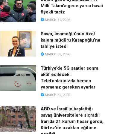
Milli Takım’a gece yarısı havai
fişekli taciz
MARCH 31, 2026
Savcı, İmamoğlu’nun özel
kalem müdürü Kasapoğlu’na
tahliye istedi
MARCH 31, 2026
Türkiye’de 5G saatler sonra
aktif edilecek:
Telefonlarınızda hemen
yapmanız gereken ayarlar
MARCH 31, 2026
ABD ve İsrail’in başlattığı
savaş üniversitelere sıçradı:
İran’da 21 kurum hasar gördü,
Körfez’de uzaktan eğitime