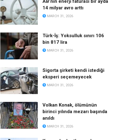
AB’nin enerji faturası bir ayda
14 milyar avro arttı
MARCH 31, 2026
Türk-İş: Yoksulluk sınırı 106
bin 817 lira
MARCH 31, 2026
Sigorta şirketi kendi istediği
eksperi seçemeyecek
MARCH 31, 2026
Volkan Konak, ölümünün
birinci yılında mezarı başında
anıldı
MARCH 31, 2026