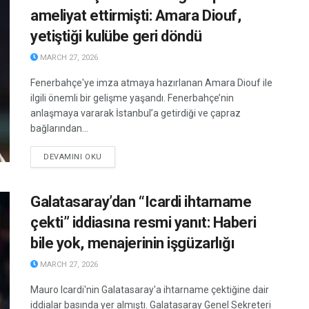
ameliyat ettirmişti: Amara Diouf,
yetiştiği kulübe geri döndü
MARCH 27, 2026
Fenerbahçe'ye imza atmaya hazırlanan Amara Diouf ile
ilgili önemli bir gelişme yaşandı. Fenerbahçe’nin
anlaşmaya vararak İstanbul’a getirdiği ve çapraz
bağlarından...
DETAILS
DEVAMINI OKU
Galatasaray’dan “Icardi ihtarname
çekti” iddiasına resmi yanıt: Haberi
bile yok, menajerinin işgüzarlığı
MARCH 27, 2026
Mauro Icardi'nin Galatasaray'a ihtarname çektiğine dair
iddialar basında yer almıştı. Galatasaray Genel Sekreteri