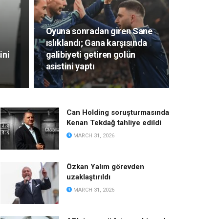
Oyuna sonradan giren Sane
ıslıklandı; Gana karşısında
ini
galibiyeti getiren golün
asistini yaptı
Can Holding soruşturmasında
Kenan Tekdağ tahliye edildi
MARCH 31, 2026
Özkan Yalım görevden
uzaklaştırıldı
MARCH 31, 2026