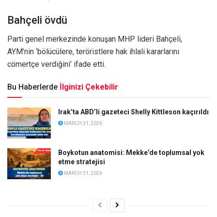
Bahçeli övdü
Parti genel merkezinde konuşan MHP lideri Bahçeli,
AYM’nin ‘bölücülere, teröristlere hak ihlali kararlarını
cömertçe verdiğini’ ifade etti.
Bu Haberlerde
İlginizi Çekebilir
Irak’ta ABD’li gazeteci Shelly Kittleson kaçırıldı
MARCH 31, 2026
Boykotun anatomisi: Mekke’de toplumsal yok
etme stratejisi
MARCH 31, 2026