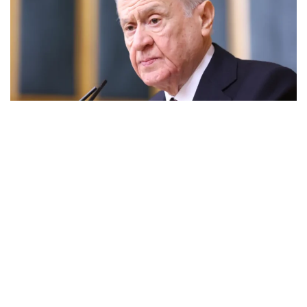
Bahçeli: “Netanyahu’nun yaklaşımlarının Yahudiliği
temsil etmediğini yüksek sesle haykırması zamanı
gelmiştir”
MARCH 31, 2026