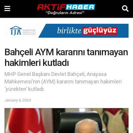
Bahçeli AYM kararını tanımayan
hakimleri kutladı
MHP Genel Başkanı Devlet Bahçeli, Anayasa
Mahkemesi’nin (AYM) kararını tanımayan hakimleri
‘yürekten’ kutladı.
January 6, 2024