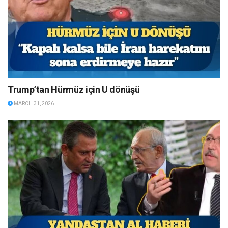
Trump’tan Hürmüz için U dönüşü
MARCH 31, 2026