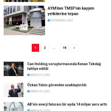
AYM’den TMSF’nin kayyım
yetkilerine tırpan
DECEMBER 5, 2025
1
2
…
18
Can Holding soruşturmasında Kenan Tekdağ
tahliye edildi
MARCH 31, 2026
Özkan Yalım görevden uzaklaştırıldı
MARCH 31, 2026
AB’nin enerji faturası bir ayda 14 milyar avro arttı
MARCH 31, 2026