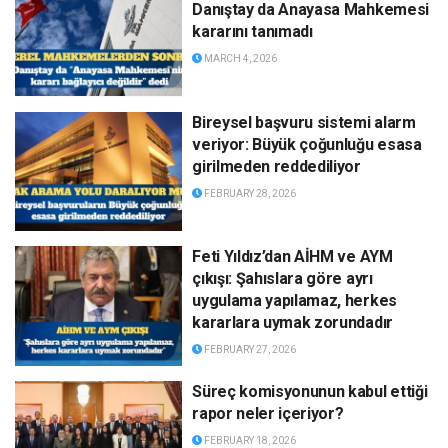
Danıştay da Anayasa Mahkemesi
kararını tanımadı
MARCH 4, 2026
Bireysel başvuru sistemi alarm
veriyor: Büyük çoğunluğu esasa
girilmeden reddediliyor
FEBRUARY 28, 2026
Feti Yıldız’dan AİHM ve AYM
çıkışı: Şahıslara göre ayrı
uygulama yapılamaz, herkes
kararlara uymak zorundadır
FEBRUARY 27, 2026
Süreç komisyonunun kabul ettiği
rapor neler içeriyor?
FEBRUARY 18, 2026