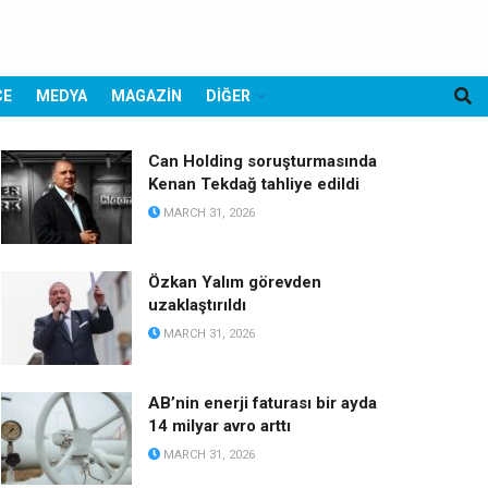
CE
MEDYA
MAGAZİN
DİĞER
Can Holding soruşturmasında
Kenan Tekdağ tahliye edildi
MARCH 31, 2026
Özkan Yalım görevden
uzaklaştırıldı
MARCH 31, 2026
AB’nin enerji faturası bir ayda
14 milyar avro arttı
MARCH 31, 2026