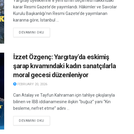
Yargıtay üyeliklerine 8 yeni ismin seçilmesi hakkındaki
karar Resmi Gazete’de yayımlandı. Hâkimler ve Savcılar
Kurulu Başkanlığı'nın Resmi Gazete’de yayımlanan
kararına göre; İstanbul ...
DETAILS
DEVAMINI OKU
İzzet Özgenç: Yargıtay’da eskimiş
şarap kıvamındaki kadın sanatçılarla
moral gecesi düzenleniyor
FEBRUARY 20, 2026
Can Atalay ve Tayfun Kahraman için tahliye çıkışlarıyla
bilinen ve İBB iddianamesine ilişkin “buğuz” yani “Kin
besleme, nefret etme” adını ...
DETAILS
DEVAMINI OKU