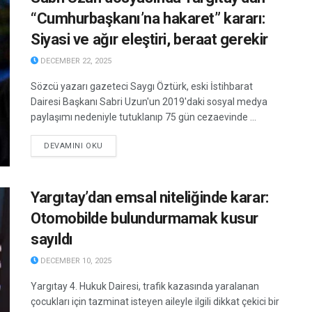
“Cumhurbaşkanı’na hakaret” kararı:
Siyasi ve ağır eleştiri, beraat gerekir
DECEMBER 22, 2025
Sözcü yazarı gazeteci Saygı Öztürk, eski İstihbarat
Dairesi Başkanı Sabri Uzun'un 2019'daki sosyal medya
paylaşımı nedeniyle tutuklanıp 75 gün cezaevinde ...
DETAILS
DEVAMINI OKU
Yargıtay’dan emsal niteliğinde karar:
Otomobilde bulundurmamak kusur
sayıldı
DECEMBER 10, 2025
Yargıtay 4. Hukuk Dairesi, trafik kazasında yaralanan
çocukları için tazminat isteyen aileyle ilgili dikkat çekici bir