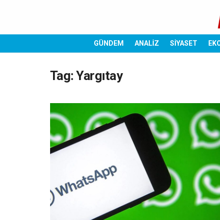
GÜNDEM
ANALİZ
SİYASET
EK
Tag:
Yargıtay