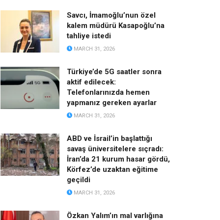
Savcı, İmamoğlu’nun özel
kalem müdürü Kasapoğlu’na
tahliye istedi
MARCH 31, 2026
Türkiye’de 5G saatler sonra
aktif edilecek:
Telefonlarınızda hemen
yapmanız gereken ayarlar
MARCH 31, 2026
ABD ve İsrail’in başlattığı
savaş üniversitelere sıçradı:
İran’da 21 kurum hasar gördü,
Körfez’de uzaktan eğitime
geçildi
MARCH 31, 2026
Özkan Yalım’ın mal varlığına