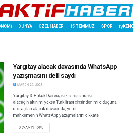
ONOMİ
DÜNYA
ÖZEL HABER
15 TEMMUZ
SPOR
İŞKEN
Yargıtay alacak davasında WhatsApp
yazışmasını delil saydı
MARCH 22, 2026
Yargıtay 3. Hukuk Dairesi, iki kişi arasındaki
alacağın altın mı yoksa Türk lirası cinsinden mi olduğuna
dair açılan alacak davasında, yerel
mahkemenin WhatsApp yazışmalarını dikkate ...
DETAILS
DEVAMINI OKU