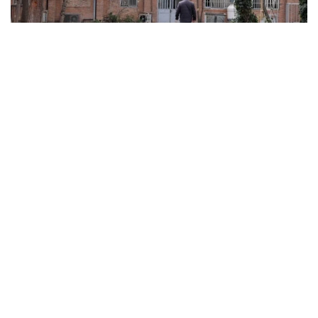
ABD ve İsrail’in başlattığı savaş üniversitelere sıçradı:
İran’da 21 kurum hasar gördü, Körfez’de uzaktan
eğitime geçildi
MARCH 31, 2026