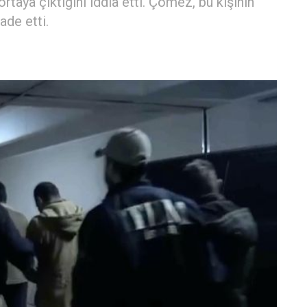
taya çıktığını iddia etti. Çömez, bu kişinin
fade etti.