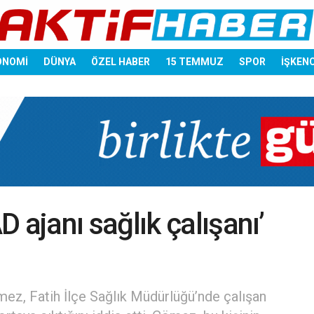
ONOMİ
DÜNYA
ÖZEL HABER
15 TEMMUZ
SPOR
İŞKEN
janı sağlık çalışanı’
ömez, Fatih İlçe Sağlık Müdürlüğü’nde çalışan