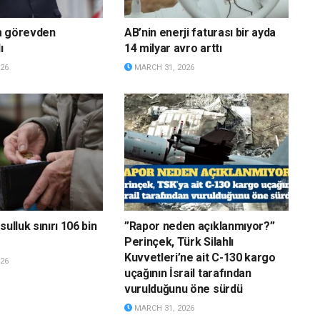
m görevden
AB’nin enerji faturası bir ayda
ı
14 milyar avro arttı
26
MARCH 31, 2026
sulluk sınırı 106 bin
”Rapor neden açıklanmıyor?”
Perinçek, Türk Silahlı
Kuvvetleri’ne ait C-130 kargo
26
uçağının İsrail tarafından
vurulduğunu öne sürdü
MARCH 31, 2026