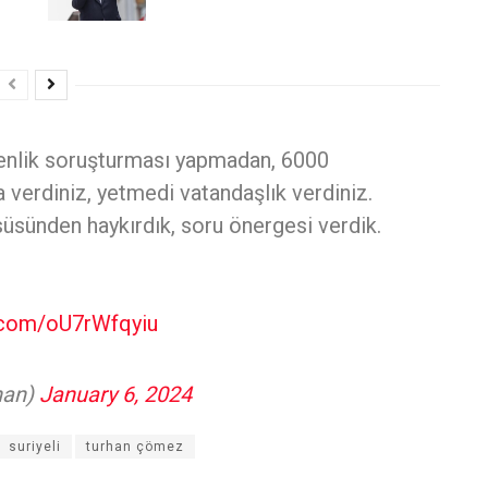
enlik soruşturması yapmadan, 6000
a verdiniz, yetmedi vatandaşlık verdiniz.
süsünden haykırdık, soru önergesi verdik.
r.com/oU7rWfqyiu
han)
January 6, 2024
suriyeli
turhan çömez