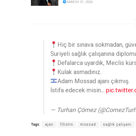
MARCH 31, 2026
Hiç bir sınava sokmadan, güv
Suriyeli sağlık çalışanına diplom
Defalarca uyardık, Meclis kür
Kulak asmadınız.
Adam Mossad ajanı çıkmış.
İstifa edecek misin…
pic.twitte
— Turhan Çömez (@ComezTur
Tags:
ajan
filistin
mossad
sağlık çalışanı