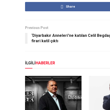
Share
Previous Post
‘Diyarbakır Anneleri’ne katılan Celil Begda
firari katil çıktı
İLGİLİ
HABERLER