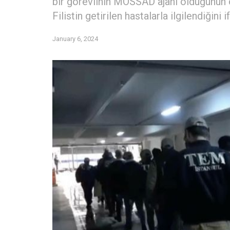
bir görevlinin MOSSAD ajanı olduğunun or
Filistin getirilen hastalarla ilgilendiğini i
January 6, 2024