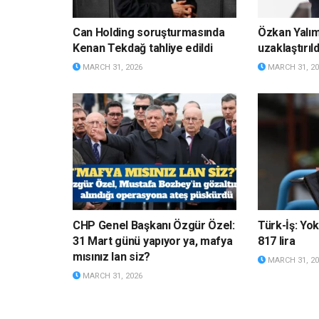
Can Holding soruşturmasında
Özkan Yalı
Kenan Tekdağ tahliye edildi
uzaklaştırıld
MARCH 31, 2026
MARCH 31, 20
CHP Genel Başkanı Özgür Özel:
Türk-İş: Yok
31 Mart günü yapıyor ya, mafya
817 lira
mısınız lan siz?
MARCH 31, 20
MARCH 31, 2026