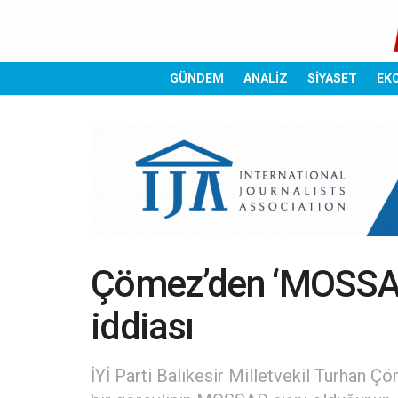
GÜNDEM
ANALİZ
SİYASET
EK
Çömez’den ‘MOSSAD a
iddiası
İYİ Parti Balıkesir Milletvekil Turhan Ç