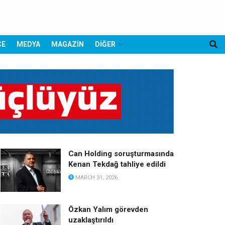
CE
MEDYA
MAGAZİN
DİĞER
Can Holding soruşturmasında
Kenan Tekdağ tahliye edildi
MARCH 31, 2026
Özkan Yalım görevden
uzaklaştırıldı