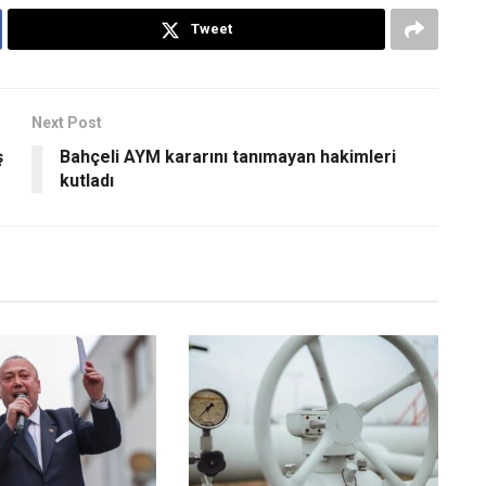
Tweet
Next Post
ş
Bahçeli AYM kararını tanımayan hakimleri
kutladı