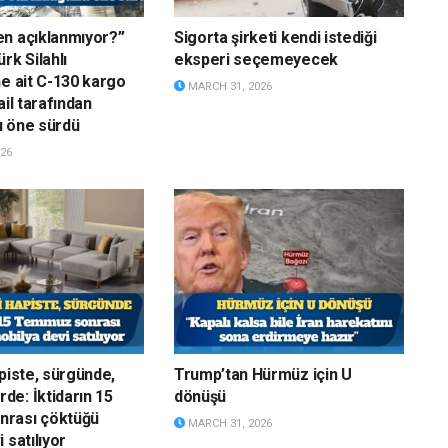
n açıklanmıyor?”
Sigorta şirketi kendi istediği
rk Silahlı
eksperi seçemeyecek
ne ait C-130 kargo
MARCH 31, 2026
ail tarafından
u öne sürdü
26
apiste, sürgünde,
Trump’tan Hürmüz için U
e: İktidarın 15
dönüşü
rası çöktüğü
MARCH 31, 2026
 satılıyor