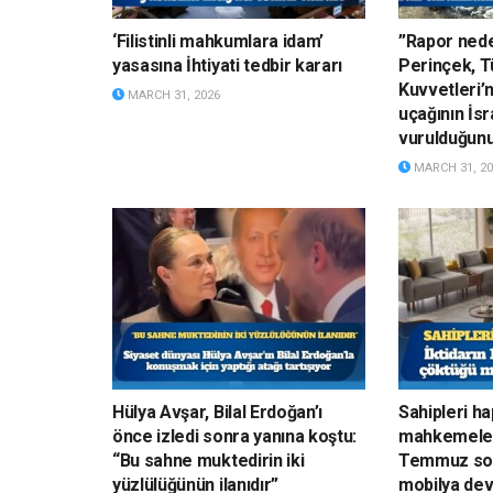
‘Filistinli mahkumlara idam’
”Rapor nede
yasasına İhtiyati tedbir kararı
Perinçek, Tü
Kuvvetleri’
MARCH 31, 2026
uçağının İsr
vurulduğun
MARCH 31, 20
Hülya Avşar, Bilal Erdoğan’ı
Sahipleri h
önce izledi sonra yanına koştu:
mahkemelerd
“Bu sahne muktedirin iki
Temmuz son
yüzlülüğünün ilanıdır”
mobilya devi