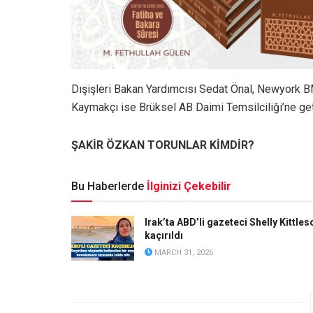
Dışişleri Bakan Yardımcısı Sedat Önal, Newyork BM
Kaymakçı ise Brüksel AB Daimi Temsilciliği’ne geti
ŞAKİR ÖZKAN TORUNLAR KİMDİR?
Bu Haberlerde
İlginizi Çekebilir
Irak’ta ABD’li gazeteci Shelly Kittles
kaçırıldı
MARCH 31, 2026