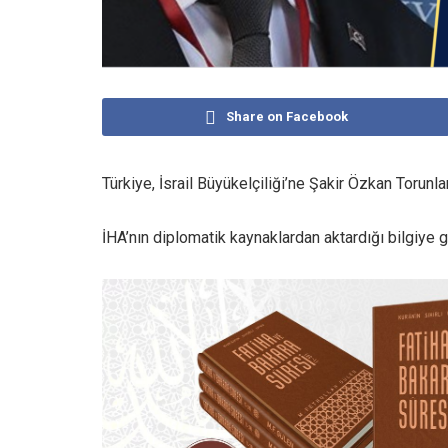
Share on Facebook
Türkiye, İsrail Büyükelçiliği’ne Şakir Özkan Torunlar’
İHA’nın diplomatik kaynaklardan aktardığı bilgiye gö