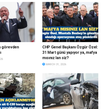
m görevden
CHP Genel Başkanı Özgür Özel:
ı
31 Mart günü yapıyor ya, mafya
mısınız lan siz?
26
MARCH 31, 2026