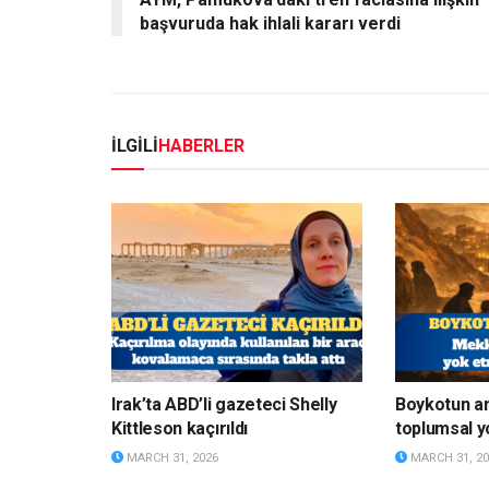
başvuruda hak ihlali kararı verdi
İLGİLİ
HABERLER
Irak’ta ABD’li gazeteci Shelly
Boykotun a
Kittleson kaçırıldı
toplumsal y
MARCH 31, 2026
MARCH 31, 20