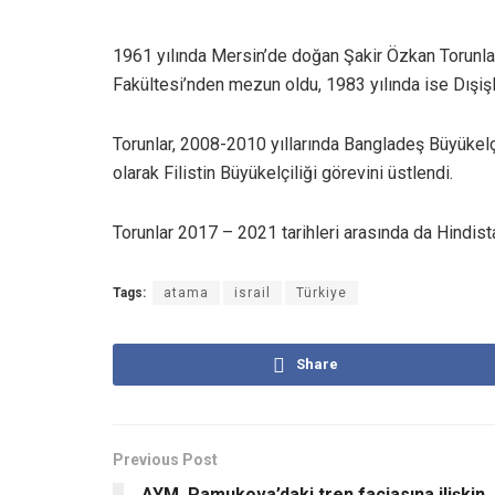
1961 yılında Mersin’de doğan Şakir Özkan Torunlar,
Fakültesi’nden mezun oldu, 1983 yılında ise Dışişl
Torunlar, 2008-2010 yıllarında Bangladeş Büyükel
olarak Filistin Büyükelçiliği görevini üstlendi.
Torunlar 2017 – 2021 tarihleri arasında da Hindist
Tags:
atama
israil
Türkiye
Share
Previous Post
AYM, Pamukova’daki tren faciasına ilişkin