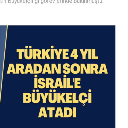
in Büyükelçiliği görevlerinde bulunmuştu.