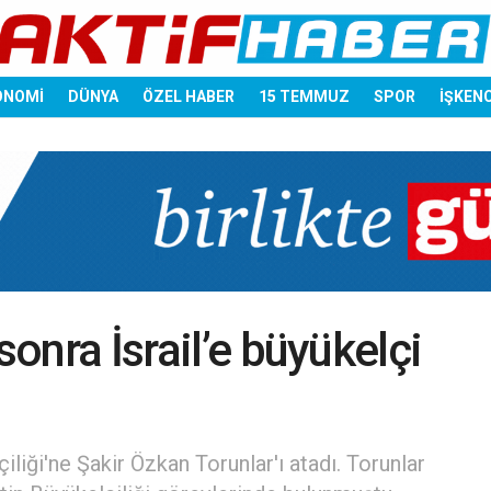
ONOMİ
DÜNYA
ÖZEL HABER
15 TEMMUZ
SPOR
İŞKEN
sonra İsrail’e büyükelçi
çiliği'ne Şakir Özkan Torunlar'ı atadı. Torunlar