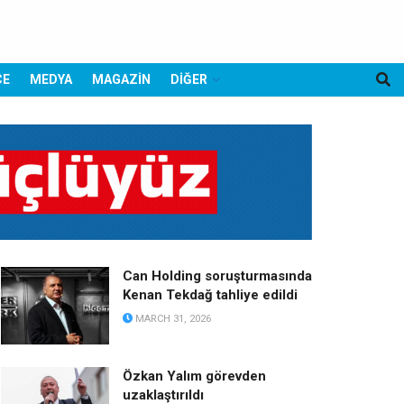
CE
MEDYA
MAGAZİN
DİĞER
Can Holding soruşturmasında
Kenan Tekdağ tahliye edildi
MARCH 31, 2026
Özkan Yalım görevden
uzaklaştırıldı