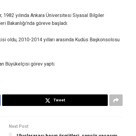
 1982 yılında Ankara Üniversitesi Siyasal Bilgiler
eri Bakanlığı’nda göreve başladı.
çisi oldu, 2010-2014 yılları arasında Kudüs Başkonsolosu
an Büyükelçisi görev yaptı.
Tweet
Next Post
Uluslararası basın örgütleri, sansür yasasını