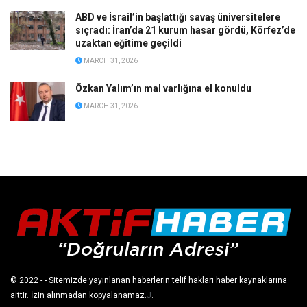
ABD ve İsrail’in başlattığı savaş üniversitelere
sıçradı: İran’da 21 kurum hasar gördü, Körfez’de
uzaktan eğitime geçildi
MARCH 31, 2026
Özkan Yalım’ın mal varlığına el konuldu
MARCH 31, 2026
© 2022
- - Sitemizde yayınlanan haberlerin telif hakları haber kaynaklarına
aittir. İzin alınmadan kopyalanamaz.
J
.