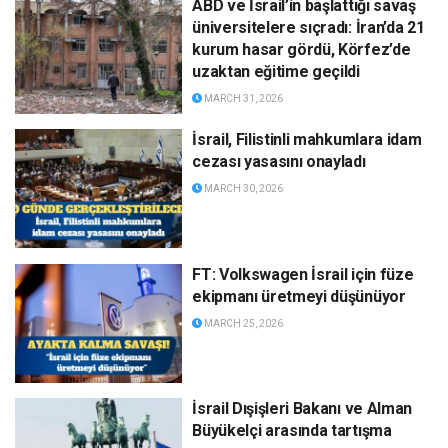
ABD ve İsrail’in başlattığı savaş
üniversitelere sıçradı: İran’da 21
kurum hasar gördü, Körfez’de
uzaktan eğitime geçildi
MARCH 31, 2026
İsrail, Filistinli mahkumlara idam
cezası yasasını onayladı
MARCH 30, 2026
FT: Volkswagen İsrail için füze
ekipmanı üretmeyi düşünüyor
MARCH 25, 2026
İsrail Dışişleri Bakanı ve Alman
Büyükelçi arasında tartışma