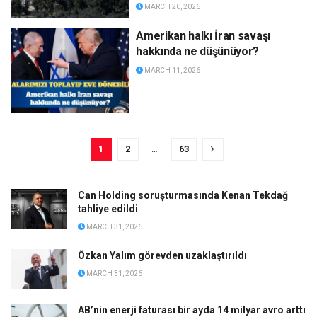
MARCH 20, 2026
Amerikan halkı İran savaşı
hakkında ne düşünüyor?
MARCH 11, 2026
1
2
…
63
Can Holding soruşturmasında Kenan Tekdağ
tahliye edildi
MARCH 31, 2026
Özkan Yalım görevden uzaklaştırıldı
MARCH 31, 2026
AB’nin enerji faturası bir ayda 14 milyar avro arttı