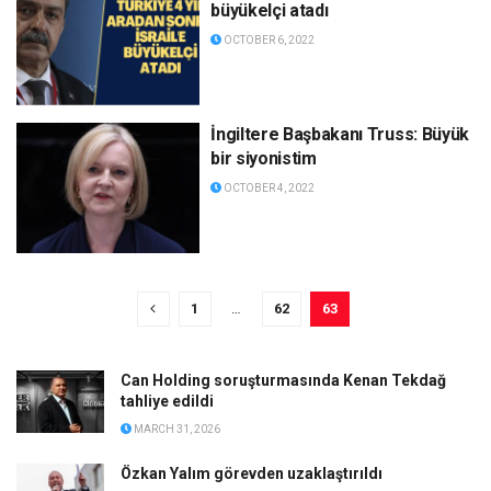
büyükelçi atadı
OCTOBER 6, 2022
İngiltere Başbakanı Truss: Büyük
bir siyonistim
OCTOBER 4, 2022
1
…
62
63
Can Holding soruşturmasında Kenan Tekdağ
tahliye edildi
MARCH 31, 2026
Özkan Yalım görevden uzaklaştırıldı