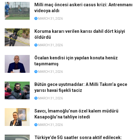
Milli maç öncesi askeri casus krizi: Antrenmanı
videoya aldı
MARCH 31, 2026
Koruma kararı verilen karısı dahil dört kişiyi
öldürdü
MARCH 31, 2026
Öcalan kendisi için yapılan konuta henüz
taşınmamış
MARCH 31, 2026
Bütün gece uyutmadılar: A Milli Takım’a gece
yarısı havai fişekli taciz
MARCH 31, 2026
Savcı, İmamoğlu’nun özel kalem müdürü
Kasapoğlu’na tahliye istedi
MARCH 31, 2026
Türkiye’de 5G saatler sonra aktif edilecek: