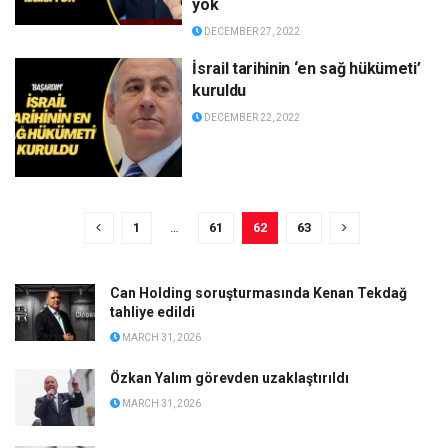
yok
DECEMBER 27, 2022
İsrail tarihinin ‘en sağ hükümeti’
kuruldu
DECEMBER 22, 2022
1
…
61
62
63
Can Holding soruşturmasında Kenan Tekdağ
tahliye edildi
MARCH 31, 2026
Özkan Yalım görevden uzaklaştırıldı
MARCH 31, 2026