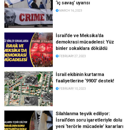
‘iç savaş’ uyarısı
MARCH 16, 2023
İsrail’de ve Meksika’da
demokrasi mücadelesi: Yüz
binler sokaklara döküldü
FEBRUARY 27, 2023
İsrail ekibinin kurtarma
faaliyetlerine ‘9900’ destek!
FEBRUARY 10, 2023
Silahlanma teşvik ediliyor:
İsrail’den soru işaretleriyle dolu
yeni ‘terörle mücadele’ kararları