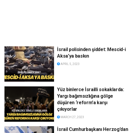
İsrail polisinden şiddet: Mescid-i
Aksa’ya baskın
APRIL 5, 2023
Yüz binlerce İsrailli sokaklarda:
Yargı bağımsızlığına gölge
düşüren ‘reform’a karşı
çıkıyorlar
MARCH 27, 2023
İsrail Cumhurbaşkanı Herzog’dan