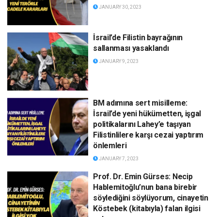
JANUARY 30, 2023
İsrail’de Filistin bayrağının
sallanması yasaklandı
JANUARY 9, 2023
BM adımına sert misilleme:
İsrail’de yeni hükümetten, işgal
politikalarını Lahey’e taşıyan
Filistinlilere karşı cezai yaptırım
önlemleri
JANUARY 7, 2023
Prof. Dr. Emin Gürses: Necip
Hablemitoğlu’nun bana birebir
söylediğini söylüyorum, cinayetin
Köstebek (kitabıyla) falan ilgisi