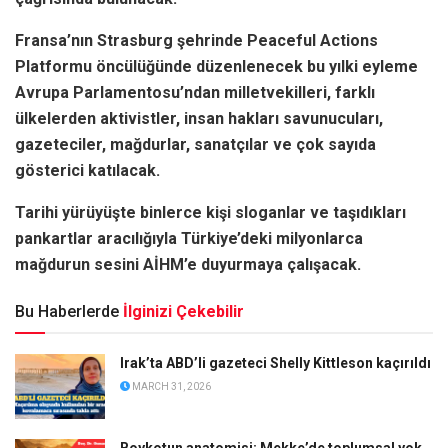
Fransa’nın Strasburg şehrinde Peaceful Actions
Platformu öncülüğünde düzenlenecek bu yılki eyleme
Avrupa Parlamentosu’ndan milletvekilleri, farklı
ülkelerden aktivistler, insan hakları savunucuları,
gazeteciler, mağdurlar, sanatçılar ve çok sayıda
gösterici katılacak.
Tarihi yürüyüşte binlerce kişi sloganlar ve taşıdıkları
pankartlar aracılığıyla Türkiye’deki milyonlarca
mağdurun sesini AİHM’e duyurmaya çalışacak.
Bu Haberlerde
İlginizi Çekebilir
Irak’ta ABD’li gazeteci Shelly Kittleson kaçırıldı
MARCH 31, 2026
Boykotun anatomisi: Mekke’de toplumsal yok