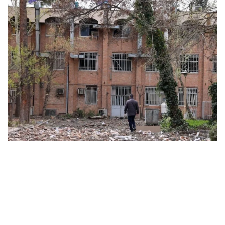
ABD ve İsrail’in başlattığı savaş üniversitelere sıçradı:
İran’da 21 kurum hasar gördü, Körfez’de uzaktan
eğitime geçildi
MARCH 31, 2026