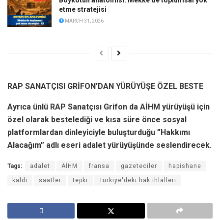
etme stratejisi
MARCH 31, 2026
RAP SANATÇISI GRİFON’DAN YÜRÜYÜŞE ÖZEL BESTE
Ayrıca ünlü RAP Sanatçısı Grifon da AİHM yürüyüşü için
özel olarak bestelediği ve kısa süre önce sosyal
platformlardan dinleyiciyle buluşturduğu ”Hakkımı
Alacağım” adlı eseri adalet yürüyüşünde seslendirecek.
Tags:
adalet
AİHM
fransa
gazeteciler
hapishane
kaldı
saatler
tepki
Türkiye'deki hak ihlalleri