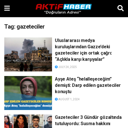
Tag:
gazeteciler
Uluslararası medya
kuruluşlarından Gazze’deki
gazeteciler için ortak çağrı:
“Açlıkla karşı karşıyalar”
JULY 24, 2025
Ayşe Ateş “helalleşeceğim”
demişti: Darp edilen gazeteciler
konuştu
AUGUST 1, 2024
Gazeteciler 3 Gündür gözaltında
tutuluyordu: Susma hakkını