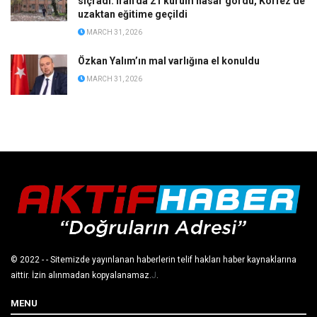
sıçradı: İran’da 21 kurum hasar gördü, Körfez’de
uzaktan eğitime geçildi
MARCH 31, 2026
Özkan Yalım’ın mal varlığına el konuldu
MARCH 31, 2026
© 2022
- - Sitemizde yayınlanan haberlerin telif hakları haber kaynaklarına
aittir. İzin alınmadan kopyalanamaz.
J
.
MENU