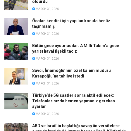
öldürdü
MARCH 31, 2026
Öcalan kendisi için yapılan konuta henüz
taşınmamış
MARCH 31, 2026
Bütün gece uyutmadılar: A Milli Takım’a gece
yarısı havai fişekli taciz
MARCH 31, 2026
Savcı, İmamoğlu’nun özel kalem müdürü
Kasapoğlu’na tahliye istedi
MARCH 31, 2026
Türkiye’de 5G saatler sonra aktif edilecek:
Telefonlarınızda hemen yapmanız gereken
ayarlar
MARCH 31, 2026
ABD ve İsrail’in başlattığı savaş üniversitelere