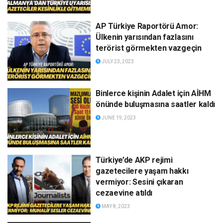
AP Türkiye Raportörü Amor:
Ülkenin yarısından fazlasını
terörist görmekten vazgeçin
JULY 23, 2023
Binlerce kişinin Adalet için AİHM
önünde buluşmasına saatler kaldı
JUNE 19, 2023
Türkiye’de AKP rejimi
gazetecilere yaşam hakkı
vermiyor: Sesini çıkaran
cezaevine atıldı
MAY 8, 2023