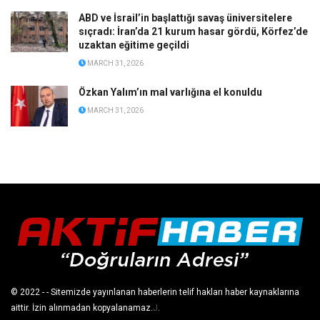
ABD ve İsrail’in başlattığı savaş üniversitelere
sıçradı: İran’da 21 kurum hasar gördü, Körfez’de
uzaktan eğitime geçildi
MARCH 31, 2026
Özkan Yalım’ın mal varlığına el konuldu
MARCH 31, 2026
© 2022
- - Sitemizde yayınlanan haberlerin telif hakları haber kaynaklarına
aittir. İzin alınmadan kopyalanamaz.
J
.