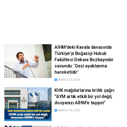
AİHM’deki Kavala davasında
Türkiye’yi Boğaziçi Hukuk
Fakültesi Dekanı Bozbayındır
savundu: ‘Gezi ayaklanma
hareketidir’
MARCH 27, 2026
KHK mağdurlarına kritik çağrı:
“AYM artık etkili bir yol değil,
dosyanızı AİHM’e taşıyın”
MARCH 19, 2026