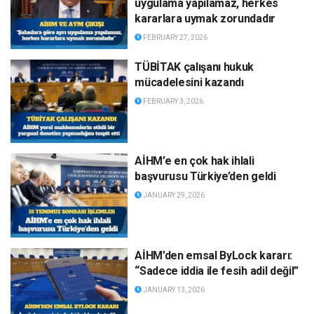
uygulama yapılamaz, herkes
kararlara uymak zorundadır
FEBRUARY 27, 2026
TÜBİTAK çalışanı hukuk
mücadelesini kazandı
FEBRUARY 3, 2026
AİHM’e en çok hak ihlali
başvurusu Türkiye’den geldi
JANUARY 29, 2026
AİHM’den emsal ByLock kararı:
“Sadece iddia ile fesih adil değil”
JANUARY 13, 2026