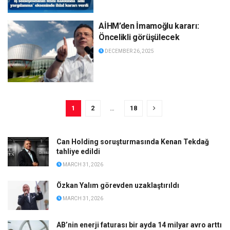
AİHM’den İmamoğlu kararı:
Öncelikli görüşülecek
DECEMBER 26, 2025
1
2
…
18
Can Holding soruşturmasında Kenan Tekdağ
tahliye edildi
MARCH 31, 2026
Özkan Yalım görevden uzaklaştırıldı
MARCH 31, 2026
AB’nin enerji faturası bir ayda 14 milyar avro arttı