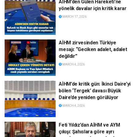
AİHM’den Gülen Hareketi’ne
yönelik davalar için kritik karar
MARCH 17, 2026
AİHM zirvesinden Türkiye
mesajı: “Geciken adalet, adalet
değildir”
MARCH 4, 2026
AİHM’de kritik gün: İkinci Daire’yi
bölen ‘Tergek’ davası Büyük
Daire’de yeniden görülüyor
MARCH 4, 2026
Feti Yıldız’dan AİHM ve AYM
çıkışı: Şahıslara göre ayrı