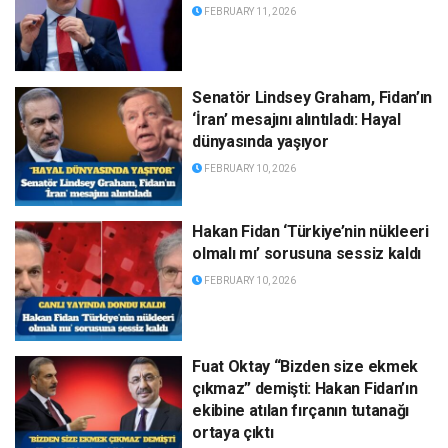
FEBRUARY 11, 2026
Senatör Lindsey Graham, Fidan’ın
‘İran’ mesajını alıntıladı: Hayal
dünyasında yaşıyor
FEBRUARY 10, 2026
Hakan Fidan ‘Türkiye’nin nükleeri
olmalı mı’ sorusuna sessiz kaldı
FEBRUARY 10, 2026
Fuat Oktay “Bizden size ekmek
çıkmaz” demişti: Hakan Fidan’ın
ekibine atılan fırçanın tutanağı
ortaya çıktı