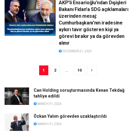
AKP’li Ensarioğlu’ndan Dışişleri
Bakanı Fidan’a SDG açıklamaları
üzerinden mesaj:
Cumhurbaşkanı’nın iradesine
aykırı tavır gösteren kişi ya
görevi bırakır ya da görevden
alınır
DECEMBER 21, 2025
1
2
…
10
Can Holding soruşturmasında Kenan Tekdağ
tahliye edildi
MARCH 31, 2026
Özkan Yalım görevden uzaklaştırıldı
MARCH 31, 2026