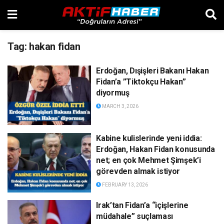
Tag:
hakan fidan
Erdoğan, Dışişleri Bakanı Hakan
Fidan’a ”Tiktokçu Hakan”
diyormuş
MARCH 3, 2026
Kabine kulislerinde yeni iddia:
Erdoğan, Hakan Fidan konusunda
net; en çok Mehmet Şimşek’i
görevden almak istiyor
FEBRUARY 13, 2026
Irak’tan Fidan’a “içişlerine
müdahale” suçlaması