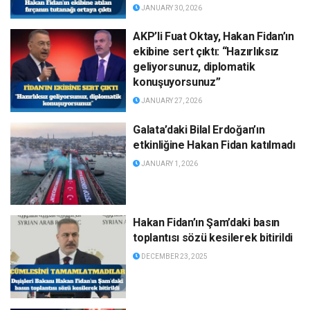
JANUARY 30, 2026
AKP’li Fuat Oktay, Hakan Fidan’ın
ekibine sert çıktı: “Hazırlıksız
geliyorsunuz, diplomatik
konuşuyorsunuz”
JANUARY 27, 2026
Galata’daki Bilal Erdoğan’ın
etkinliğine Hakan Fidan katılmadı
JANUARY 1, 2026
Hakan Fidan’ın Şam’daki basın
toplantısı sözü kesilerek bitirildi
DECEMBER 23, 2025