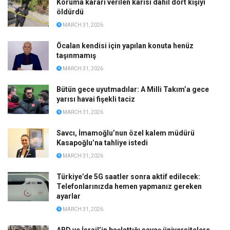
Koruma kararı verilen karısı dahil dört kişiyi
öldürdü
MARCH 31, 2026
Öcalan kendisi için yapılan konuta henüz
taşınmamış
MARCH 31, 2026
Bütün gece uyutmadılar: A Milli Takım’a gece
yarısı havai fişekli taciz
MARCH 31, 2026
Savcı, İmamoğlu’nun özel kalem müdürü
Kasapoğlu’na tahliye istedi
MARCH 31, 2026
Türkiye’de 5G saatler sonra aktif edilecek:
Telefonlarınızda hemen yapmanız gereken
ayarlar
MARCH 31, 2026
ABD ve İsrail’in başlattığı savaş üniversitelere