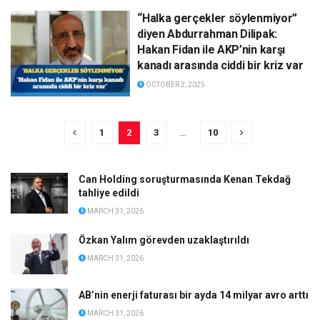
“Halka gerçekler söylenmiyor”
diyen Abdurrahman Dilipak:
Hakan Fidan ile AKP’nin karşı
kanadı arasında ciddi bir kriz var
OCTOBER 2, 2025
1
2
3
…
10
Can Holding soruşturmasında Kenan Tekdağ
tahliye edildi
MARCH 31, 2026
Özkan Yalım görevden uzaklaştırıldı
MARCH 31, 2026
AB’nin enerji faturası bir ayda 14 milyar avro arttı
MARCH 31, 2026