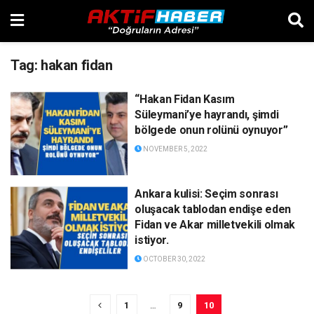
Tag:
hakan fidan
“Hakan Fidan Kasım
Süleymani’ye hayrandı, şimdi
bölgede onun rolünü oynuyor”
NOVEMBER 5, 2022
Ankara kulisi: Seçim sonrası
oluşacak tablodan endişe eden
Fidan ve Akar milletvekili olmak
istiyor.
OCTOBER 30, 2022
1
…
9
10