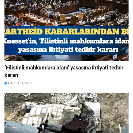
‘Filistinli mahkumlara idam’ yasasına İhtiyati tedbir
kararı
MARCH 31, 2026