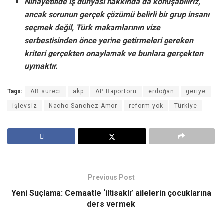
Nihayetinde iş dünyası hakkında da konuşabiliriz,
ancak sorunun gerçek çözümü belirli bir grup insanı
seçmek değil, Türk makamlarının vize
serbestisinden önce yerine getirmeleri gereken
kriteri gerçekten onaylamak ve bunlara gerçekten
uymaktır.
Tags:
AB süreci
akp
AP Raportörü
erdoğan
geriye
işlevsiz
Nacho Sanchez Amor
reform yok
Türkiye
Previous Post
Yeni Suçlama: Cemaatle ‘iltisaklı’ ailelerin çocuklarına
ders vermek