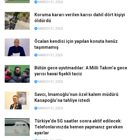
MARCH 31, 2026
Koruma kararı verilen karısı dahil dört kişiyi
öldürdü
MARCH 31, 2026
Öcalan kendisi için yapılan konuta henüz
taşınmamış
MARCH 31, 2026
Bütün gece uyutmadılar: A Milli Takım’a gece
yarısı havai fişekli taciz
MARCH 31, 2026
Savcı, İmamoğlu’nun özel kalem müdürü
Kasapoğlu’na tahliye istedi
MARCH 31, 2026
Türkiye’de 5G saatler sonra aktif edilecek:
Telefonlarınızda hemen yapmanız gereken
ayarlar