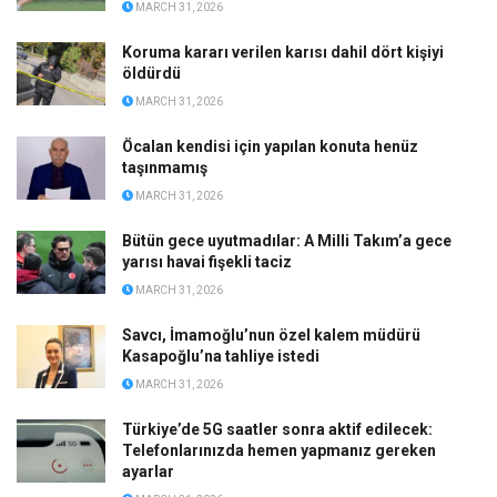
MARCH 31, 2026
Koruma kararı verilen karısı dahil dört kişiyi
öldürdü
MARCH 31, 2026
Öcalan kendisi için yapılan konuta henüz
taşınmamış
MARCH 31, 2026
Bütün gece uyutmadılar: A Milli Takım’a gece
yarısı havai fişekli taciz
MARCH 31, 2026
Savcı, İmamoğlu’nun özel kalem müdürü
Kasapoğlu’na tahliye istedi
MARCH 31, 2026
Türkiye’de 5G saatler sonra aktif edilecek:
Telefonlarınızda hemen yapmanız gereken
ayarlar