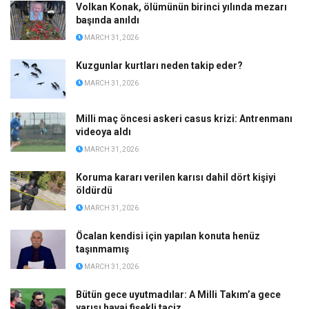
Volkan Konak, ölümünün birinci yılında mezarı
başında anıldı
MARCH 31, 2026
Kuzgunlar kurtları neden takip eder?
MARCH 31, 2026
Milli maç öncesi askeri casus krizi: Antrenmanı
videoya aldı
MARCH 31, 2026
Koruma kararı verilen karısı dahil dört kişiyi
öldürdü
MARCH 31, 2026
Öcalan kendisi için yapılan konuta henüz
taşınmamış
MARCH 31, 2026
Bütün gece uyutmadılar: A Milli Takım’a gece
yarısı havai fişekli taciz