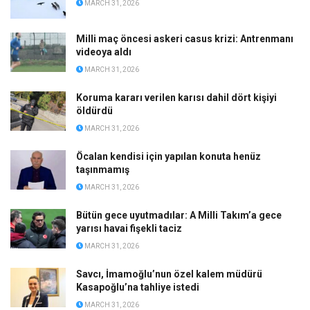
MARCH 31, 2026
Milli maç öncesi askeri casus krizi: Antrenmanı
videoya aldı
MARCH 31, 2026
Koruma kararı verilen karısı dahil dört kişiyi
öldürdü
MARCH 31, 2026
Öcalan kendisi için yapılan konuta henüz
taşınmamış
MARCH 31, 2026
Bütün gece uyutmadılar: A Milli Takım’a gece
yarısı havai fişekli taciz
MARCH 31, 2026
Savcı, İmamoğlu’nun özel kalem müdürü
Kasapoğlu’na tahliye istedi
MARCH 31, 2026