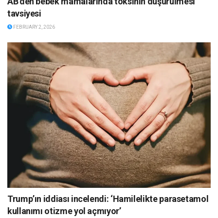
AB’den bebek mamalarında toksinin düşürülmesi
tavsiyesi
FEBRUARY 2, 2026
Trump’ın iddiası incelendi: ‘Hamilelikte parasetamol
kullanımı otizme yol açmıyor’