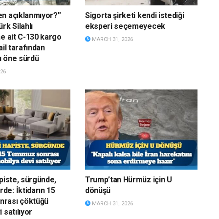
n açıklanmıyor?”
Sigorta şirketi kendi istediği
rk Silahlı
eksperi seçemeyecek
ne ait C-130 kargo
MARCH 31, 2026
ail tarafından
u öne sürdü
26
apiste, sürgünde,
Trump’tan Hürmüz için U
e: İktidarın 15
dönüşü
rası çöktüğü
MARCH 31, 2026
 satılıyor