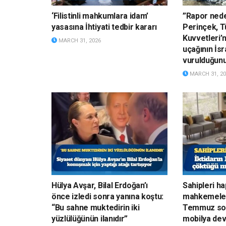
‘Filistinli mahkumlara idam’
”Rapor nede
yasasına İhtiyati tedbir kararı
Perinçek, Tü
Kuvvetleri’
MARCH 31, 2026
uçağının İsr
vurulduğun
MARCH 31, 20
Hülya Avşar, Bilal Erdoğan’ı
Sahipleri h
önce izledi sonra yanına koştu:
mahkemelerd
“Bu sahne muktedirin iki
Temmuz son
yüzlülüğünün ilanıdır”
mobilya devi