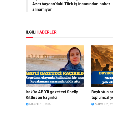
Azerbaycan’daki Türk iş insanından haber
alınamıyor
İLGİLİ
HABERLER
Irak’ta ABD’li gazeteci Shelly
Boykotun a
Kittleson kaçırıldı
toplumsal y
MARCH 31, 2026
MARCH 31, 20