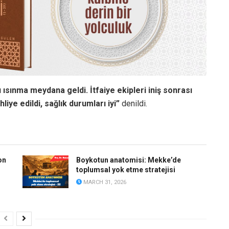
ı ısınma meydana geldi. İtfaiye ekipleri iniş sonrası
liye edildi, sağlık durumları iyi”
denildi.
on
Boykotun anatomisi: Mekke’de
toplumsal yok etme stratejisi
MARCH 31, 2026