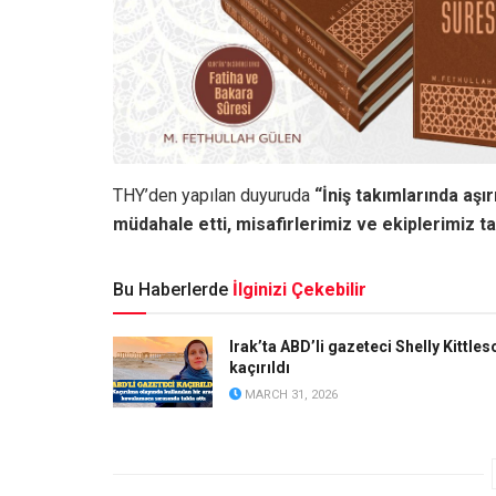
THY’den yapılan duyuruda
“İniş takımlarında aşır
müdahale etti, misafirlerimiz ve ekiplerimiz tah
Bu Haberlerde
İlginizi Çekebilir
Irak’ta ABD’li gazeteci Shelly Kittles
kaçırıldı
MARCH 31, 2026