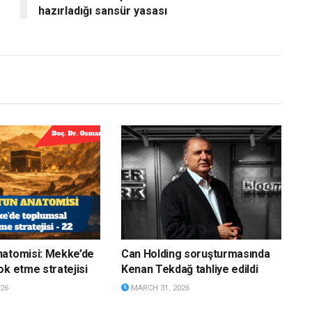
hazırladığı sansür yasası
natomisi: Mekke’de
Can Holding soruşturmasında
ok etme stratejisi
Kenan Tekdağ tahliye edildi
26
MARCH 31, 2026