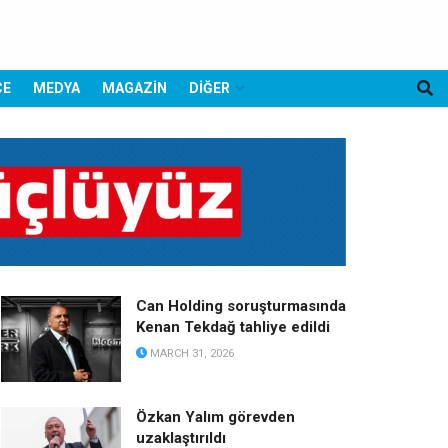
CE
MEDYA
MAGAZİN
DİĞER
Can Holding soruşturmasında
Kenan Tekdağ tahliye edildi
MARCH 31, 2026
Özkan Yalım görevden
uzaklaştırıldı