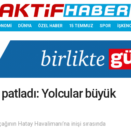
ONOMİ
DÜNYA
ÖZEL HABER
15 TEMMUZ
SPOR
İŞKEN
 patladı: Yolcular büyük
ağının Hatay Havalimanı’na inişi sırasında