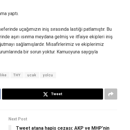
ama yaptı.
ferinde uçağımızın iniş sırasında lastiği patlamıştır. Bu
rinde aşırı ısınma meydana gelmiş ve itfaiye ekipleri iniş
tmayı sağlamışlardır. Misafirlerimiz ve ekiplerimiz
 durumlarında bir sorun yoktur. Kamuoyuna saygıyla
like
THY
ucak
yolcu
Tweet
Next Post
Tweet atana hapis cezası: AKP ve MHP’nin