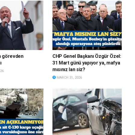
m görevden
CHP Genel Başkanı Özgür Özel:
ı
31 Mart günü yapıyor ya, mafya
mısınız lan siz?
26
MARCH 31, 2026