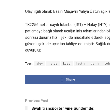
Olay ilgili olarak Basın Müşaviri Yahya Üstün açıkl
TK2256 sefer sayılı İstanbul (IST) – Hatay (HTY) se
patlamaya bağlı olarak uçağın iniş takımlarından bi
sonrası duruma hızlı şekilde müdahale ederek soğu
güvenli şekilde uçaktan tahliye edilmiştir. Sağlık
duyurulur.
Tags:
alev
hatay
kaza
lastik
panik
teh
Share
Previous Post
Siyah transporter yine gündemde: