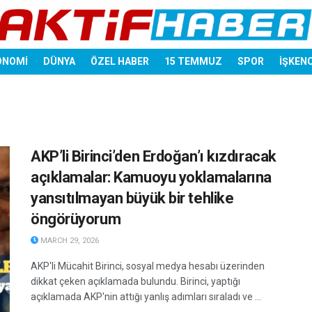
ONOMİ
DÜNYA
ÖZEL HABER
15 TEMMUZ
SPOR
İŞKEN
AKP’li Birinci’den Erdoğan’ı kızdıracak
açıklamalar: Kamuoyu yoklamalarına
yansıtılmayan büyük bir tehlike
öngörüyorum
MARCH 29, 2026
AKP'li Mücahit Birinci, sosyal medya hesabı üzerinden
dikkat çeken açıklamada bulundu. Birinci, yaptığı
açıklamada AKP'nin attığı yanlış adımları sıraladı ve ...