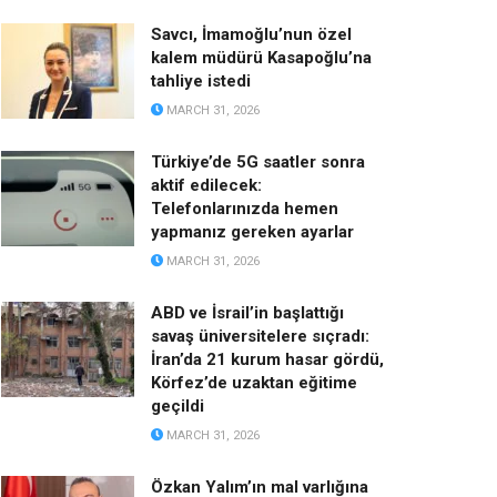
Savcı, İmamoğlu’nun özel
kalem müdürü Kasapoğlu’na
tahliye istedi
MARCH 31, 2026
Türkiye’de 5G saatler sonra
aktif edilecek:
Telefonlarınızda hemen
yapmanız gereken ayarlar
MARCH 31, 2026
ABD ve İsrail’in başlattığı
savaş üniversitelere sıçradı:
İran’da 21 kurum hasar gördü,
Körfez’de uzaktan eğitime
geçildi
MARCH 31, 2026
Özkan Yalım’ın mal varlığına