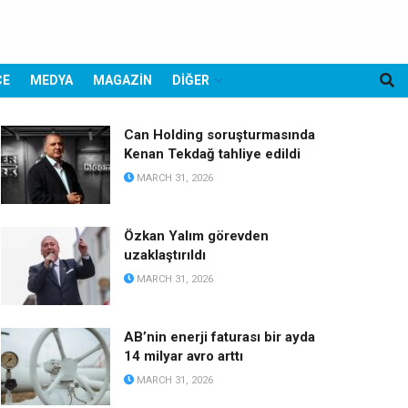
CE
MEDYA
MAGAZİN
DİĞER
Can Holding soruşturmasında
Kenan Tekdağ tahliye edildi
MARCH 31, 2026
Özkan Yalım görevden
uzaklaştırıldı
MARCH 31, 2026
AB’nin enerji faturası bir ayda
14 milyar avro arttı
MARCH 31, 2026