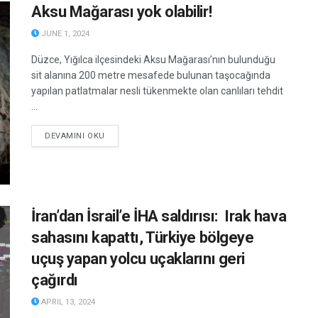
Aksu Mağarası yok olabilir!
JUNE 1, 2024
Düzce, Yığılca ilçesindeki Aksu Mağarası’nın bulunduğu
sit alanına 200 metre mesafede bulunan taşocağında
yapılan patlatmalar nesli tükenmekte olan canlıları tehdit
...
DETAILS
DEVAMINI OKU
İran’dan İsrail’e İHA saldırısı: Irak hava
sahasını kapattı, Türkiye bölgeye
uçuş yapan yolcu uçaklarını geri
çağırdı
APRIL 13, 2024