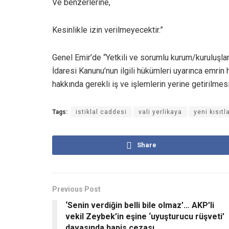
Ve benzerlerine,
Kesinlikle izin verilmeyecektir.”
Genel Emir’de “Yetkili ve sorumlu kurum/kuruluşlar t
İdaresi Kanunu’nun ilgili hükümleri uyarınca emrin
hakkında gerekli iş ve işlemlerin yerine getirilmesi h
Tags:
istiklal caddesi
vali yerlikaya
yeni kısıt
Share
Previous Post
‘Senin verdiğin belli bile olmaz’… AKP’li
vekil Zeybek’in eşine ‘uyuşturucu rüşveti’
davasında hapis cezası