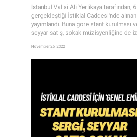
İstanbul Valisi Ali Yerlikaya tarafından, 
gerçekleştiği İstiklal Caddesi'nde alınan 
yayımlandı. Buna göre stant kurulması ve 
seyyar satış, sokak müzisyenliğine de i
November 25, 2022