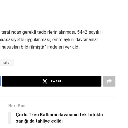
arafından gerekli tedbirlerin alınması, 5442 sayılı İl
 hassasiyetle uygulanması, emre aykırı davrananlar
ususları bildirilmiştir” ifadeleri yer aldı.
lamalar
Tweet
Next Post
Çorlu Tren Katliamı davasının tek tutuklu
sanığı da tahliye edildi