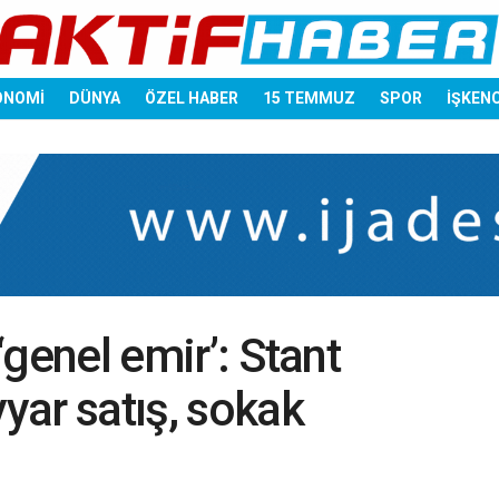
ONOMİ
DÜNYA
ÖZEL HABER
15 TEMMUZ
SPOR
İŞKEN
 ‘genel emir’: Stant
yyar satış, sokak