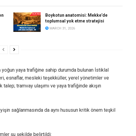
on
Boykotun anatomisi: Mekke’de
toplumsal yok etme stratejisi
MARCH 31, 2026
yoğun yaya trafiğine sahip durumda bulunan İstiklal
, esnaflar, mesleki teşekküller, yerel yönetimler ve
ak talep; tramvay ulaşımı ve yaya trafiğinde akışın
yişin sağlanmasında da aynı hususun kritik önem teşkil
ler şu şekilde belirtildi: