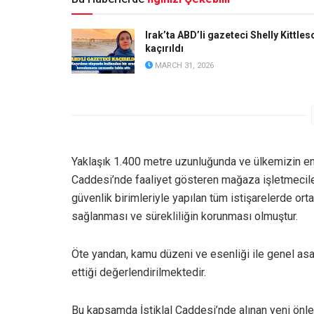
Irak’ta ABD’li gazeteci Shelly Kittles
kaçırıldı
MARCH 31, 2026
Yaklaşık 1.400 metre uzunluğunda ve ülkemizin en 
Caddesi’nde faaliyet gösteren mağaza işletmecileri
güvenlik birimleriyle yapılan tüm istişarelerde ort
sağlanması ve sürekliliğin korunması olmuştur.
Öte yandan, kamu düzeni ve esenliği ile genel asa
ettiği değerlendirilmektedir.
Bu kapsamda İstiklal Caddesi’nde alınan yeni önlem