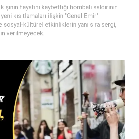
6 kişinin hayatını kaybettiği bombalı saldırının
yeni kısıtlamaları ilişkin "Genel Emir"
sosyal-kültürel etkinliklerin yanı sıra sergi,
zin verilmeyecek.