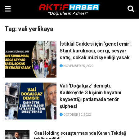
Tag:
vali yerlikaya
İstiklal Caddesi için ‘genel emir’:
Stant kurulması, sergi, seyyar
satış, sokak müzisyenliği yasak
NOVEMBER 25, 2022
Vali ‘Doğalgaz’ demişti:
Kadıköy’de 3 kişinin hayatını
kaybettiği patlamada terör
şüphesi
OCTOBER 10, 2022
Can Holding soruşturmasında Kenan Tekdağ