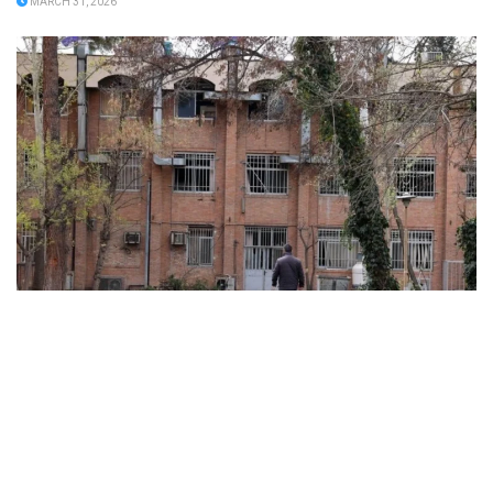
MARCH 31, 2026
ABD ve İsrail’in başlattığı savaş üniversitelere sıçradı:
İran’da 21 kurum hasar gördü, Körfez’de uzaktan
eğitime geçildi
MARCH 31, 2026