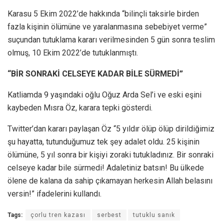
Karasu 5 Ekim 2022’de hakkında “bilinçli taksirle birden
fazla kişinin ölümüne ve yaralanmasına sebebiyet verme”
suçundan tutuklama kararı verilmesinden 5 gün sonra teslim
olmuş, 10 Ekim 2022’de tutuklanmıştı.
“BİR SONRAKİ CELSEYE KADAR BİLE SÜRMEDİ”
Katliamda 9 yaşındaki oğlu Oğuz Arda Sel’i ve eski eşini
kaybeden Mısra Öz, karara tepki gösterdi.
Twitter’dan kararı paylaşan Öz “5 yıldır ölüp ölüp dirildiğimiz
şu hayatta, tutunduğumuz tek şey adalet oldu. 25 kişinin
ölümüne, 5 yıl sonra bir kişiyi zoraki tutukladınız. Bir sonraki
celseye kadar bile sürmedi! Adaletiniz batsın! Bu ülkede
ölene de kalana da sahip çıkamayan herkesin Allah belasını
versin!” ifadelerini kullandı.
Tags:
çorlu tren kazası
serbest
tutuklu sanık