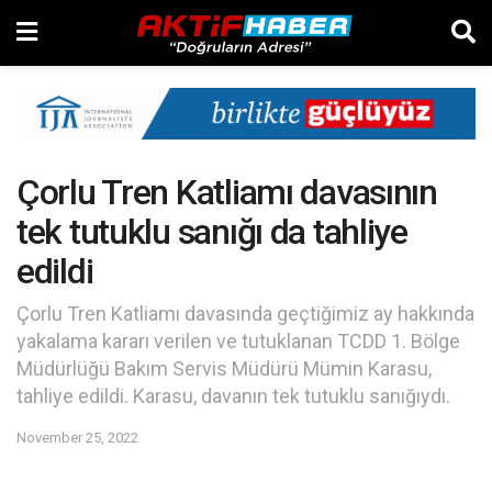
Çorlu Tren Katliamı davasının
tek tutuklu sanığı da tahliye
edildi
Çorlu Tren Katliamı davasında geçtiğimiz ay hakkında
yakalama kararı verilen ve tutuklanan TCDD 1. Bölge
Müdürlüğü Bakım Servis Müdürü Mümin Karasu,
tahliye edildi. Karasu, davanın tek tutuklu sanığıydı.
November 25, 2022