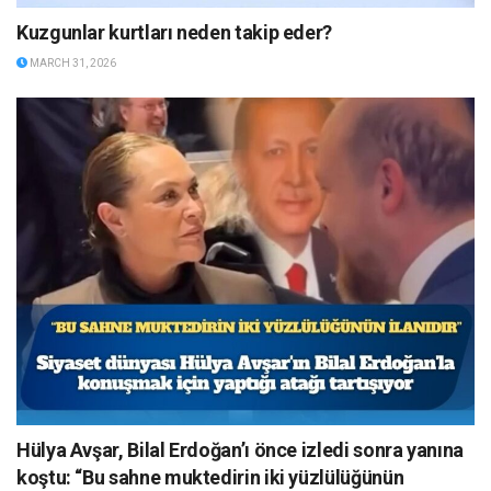
Kuzgunlar kurtları neden takip eder?
MARCH 31, 2026
Hülya Avşar, Bilal Erdoğan’ı önce izledi sonra yanına
koştu: “Bu sahne muktedirin iki yüzlülüğünün