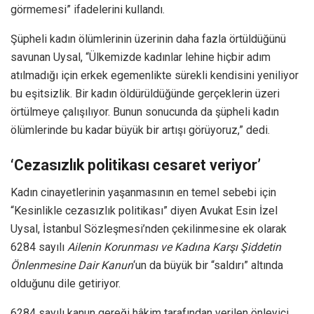
görmemesi” ifadelerini kullandı.
Şüpheli kadın ölümlerinin üzerinin daha fazla örtüldüğünü
savunan Uysal, “Ülkemizde kadınlar lehine hiçbir adım
atılmadığı için erkek egemenlikte sürekli kendisini yeniliyor
bu eşitsizlik. Bir kadın öldürüldüğünde gerçeklerin üzeri
örtülmeye çalışılıyor. Bunun sonucunda da şüpheli kadın
ölümlerinde bu kadar büyük bir artışı görüyoruz,” dedi.
‘Cezasızlık politikası cesaret veriyor’
Kadın cinayetlerinin yaşanmasının en temel sebebi için
“Kesinlikle cezasızlık politikası” diyen Avukat Esin İzel
Uysal, İstanbul Sözleşmesi’nden çekilinmesine ek olarak
6284 sayılı
Ailenin Korunması ve Kadına Karşı Şiddetin
Önlenmesine Dair Kanun
‘un da büyük bir “saldırı” altında
olduğunu dile getiriyor.
6284 sayılı kanun gereği hâkim tarafından verilen önleyici