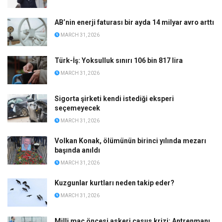
AB’nin enerji faturası bir ayda 14 milyar avro arttı
MARCH 31, 2026
Türk-İş: Yoksulluk sınırı 106 bin 817 lira
MARCH 31, 2026
Sigorta şirketi kendi istediği eksperi
seçemeyecek
MARCH 31, 2026
Volkan Konak, ölümünün birinci yılında mezarı
başında anıldı
MARCH 31, 2026
Kuzgunlar kurtları neden takip eder?
MARCH 31, 2026
Milli maç öncesi askeri casus krizi: Antrenmanı