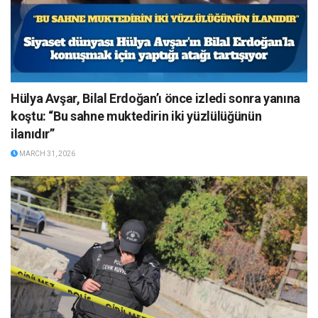
Hülya Avşar, Bilal Erdoğan’ı önce izledi sonra yanına
koştu: “Bu sahne muktedirin iki yüzlülüğünün
ilanıdır”
MARCH 31, 2026