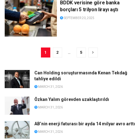
BDDK verisine göre banka
borçları 5 trilyon lirayı aştı
SEPTEMBER 20, 2025
1
2
…
5
Can Holding soruşturmasında Kenan Tekdağ
tahliye edildi
MARCH 31, 2026
Özkan Yalım görevden uzaklaştırıldı
MARCH 31, 2026
AB’nin enerji faturası bir ayda 14 milyar avro arttı
MARCH 31, 2026