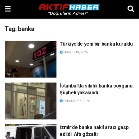
Tag:
banka
Türkiye’de yeni bir banka kuruldu
MARCH 18, 2026
İstanbul’da silahlı banka soygunu:
Şüpheli yakalandı
FEBRUARY 7, 2026
İzmir’de banka nakil aracı gasp
edildi: Altı gözaltı