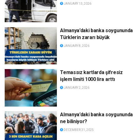
JANUARY 13, 2026
Almanya’daki banka soygununda
Türklerin zararı büyük
JANUARY 8, 2026
Temassız kartlarda şifresiz
işlem limiti 1000 lira arttı
JANUARY 2, 2026
Almanya’daki banka soygununda
ne biliniyor?
DECEMBER 31, 2025