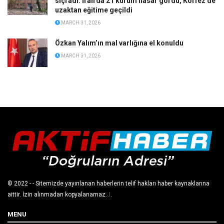
sıçradı: İran’da 21 kurum hasar gördü, Körfez’de
uzaktan eğitime geçildi
MARCH 31, 2026
Özkan Yalım’ın mal varlığına el konuldu
MARCH 31, 2026
© 2022
- - Sitemizde yayınlanan haberlerin telif hakları haber kaynaklarına
aittir. İzin alınmadan kopyalanamaz.
J
.
MENU