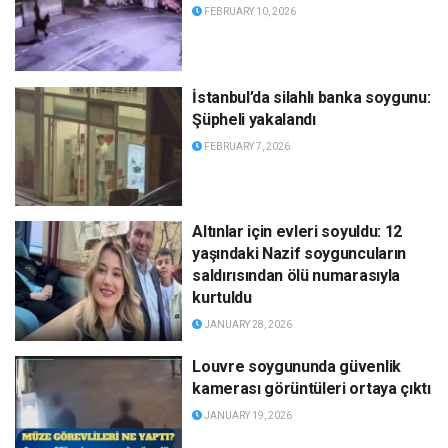
FEBRUARY 10, 2026
İstanbul’da silahlı banka soygunu:
Şüpheli yakalandı
FEBRUARY 7, 2026
Altınlar için evleri soyuldu: 12
yaşındaki Nazif soyguncuların
saldırısından ölü numarasıyla
kurtuldu
JANUARY 28, 2026
Louvre soygununda güvenlik
kamerası görüntüleri ortaya çıktı
JANUARY 19, 2026