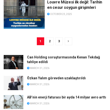
Louvre Müzesi ilk değil: Tarihin
en cesur soygun girişimleri
OCTOBER 23, 2025
1
2
3
Can Holding soruşturmasında Kenan Tekdağ
tahliye edildi
MARCH 31, 2026
Özkan Yalım görevden uzaklaştırıldı
MARCH 31, 2026
AB’nin enerji faturası bir ayda 14 milyar avro arttı
MARCH 31, 2026