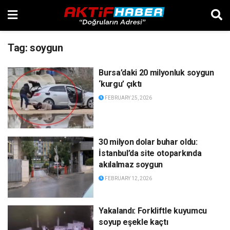
Tag:
soygun
Bursa’daki 20 milyonluk soygun
‘kurgu’ çıktı
FEBRUARY 25, 2026
30 milyon dolar buhar oldu:
İstanbul’da site otoparkında
akılalmaz soygun
FEBRUARY 12, 2026
Yakalandı: Forkliftle kuyumcu
soyup eşekle kaçtı