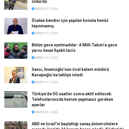
öldürdü
MARCH 31, 2026
Öcalan kendisi için yapılan konuta henüz
taşınmamış
MARCH 31, 2026
Bütün gece uyutmadılar: A Milli Takım’a gece
yarısı havai fişekli taciz
MARCH 31, 2026
Savcı, İmamoğlu’nun özel kalem müdürü
Kasapoğlu’na tahliye istedi
MARCH 31, 2026
Türkiye’de 5G saatler sonra aktif edilecek:
Telefonlarınızda hemen yapmanız gereken
ayarlar
MARCH 31, 2026
ABD ve İsrail’in başlattığı savaş üniversitelere