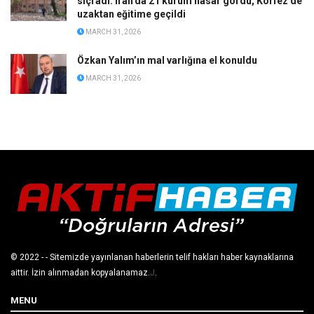
sıçradı: İran’da 21 kurum hasar gördü, Körfez’de
uzaktan eğitime geçildi
MARCH 31, 2026
Özkan Yalım’ın mal varlığına el konuldu
MARCH 31, 2026
© 2022
- - Sitemizde yayınlanan haberlerin telif hakları haber kaynaklarına
aittir. İzin alınmadan kopyalanamaz.
J
.
MENU