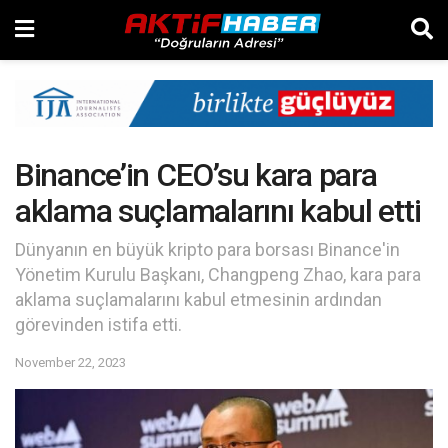
Binance’in CEO’su kara para
aklama suçlamalarını kabul etti
Dünyanın en büyük kripto para borsası Binance'in
Yönetim Kurulu Başkanı, Changpeng Zhao, kara para
aklama suçlamalarını kabul etmesinin ardından
görevinden istifa etti.
November 22, 2023