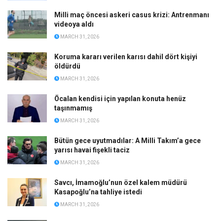
Milli maç öncesi askeri casus krizi: Antrenmanı
videoya aldı
MARCH 31, 2026
Koruma kararı verilen karısı dahil dört kişiyi
öldürdü
MARCH 31, 2026
Öcalan kendisi için yapılan konuta henüz
taşınmamış
MARCH 31, 2026
Bütün gece uyutmadılar: A Milli Takım’a gece
yarısı havai fişekli taciz
MARCH 31, 2026
Savcı, İmamoğlu’nun özel kalem müdürü
Kasapoğlu’na tahliye istedi
MARCH 31, 2026