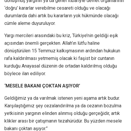
dönüşmüş yargının ya da genel itibariyle devlet organlarının
‘doğru’ kararlar verebilme cesareti olduğu ve olacağı
durumlarda dahi artık bu kararların yok hükmünde olacağı
cümle aleme duyuruluyor.
Yargı mercileri arasındaki bu kriz, Türkiye’nin geldiği eşik
açısından önemli gerçekten. Allah’ın lütfu haline
dönüştürülen 15 Temmuz kalkışmasının ardından hukukun
rafa kaldırılması yetmemiş olacak ki faşist bir cuntanın
kurduğu Anayasal düzenin de ortadan kaldırılmış olduğu
böylece ilan ediliyor.
‘MESELE BAKANI ÇOKTAN AŞIYOR’
Geldiğimiz ya da varılmak istenen yeni aşama artık budur.
Karşılaştığımız şey cezalandırılma ya da cezanın bozulma
yetkisinin yargının elinden alınmış olduğu gerçeğidir, artık
klikler arası bir çatışmanın tezahürüdür. Bu yüzden mesele
bakanı çoktan aşıyor.”