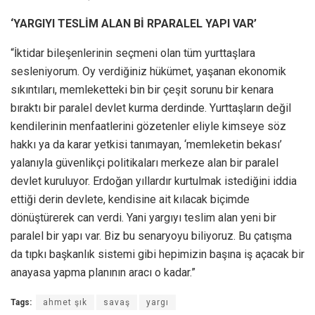
‘YARGIYI TESLİM ALAN Bİ RPARALEL YAPI VAR’
“İktidar bileşenlerinin seçmeni olan tüm yurttaşlara
sesleniyorum. Oy verdiğiniz hükümet, yaşanan ekonomik
sıkıntıları, memleketteki bin bir çeşit sorunu bir kenara
bıraktı bir paralel devlet kurma derdinde. Yurttaşların değil
kendilerinin menfaatlerini gözetenler eliyle kimseye söz
hakkı ya da karar yetkisi tanımayan, ‘memleketin bekası’
yalanıyla güvenlikçi politikaları merkeze alan bir paralel
devlet kuruluyor. Erdoğan yıllardır kurtulmak istediğini iddia
ettiği derin devlete, kendisine ait kılacak biçimde
dönüştürerek can verdi. Yani yargıyı teslim alan yeni bir
paralel bir yapı var. Biz bu senaryoyu biliyoruz. Bu çatışma
da tıpkı başkanlık sistemi gibi hepimizin başına iş açacak bir
anayasa yapma planının aracı o kadar.”
Tags:
ahmet şık
savaş
yargı