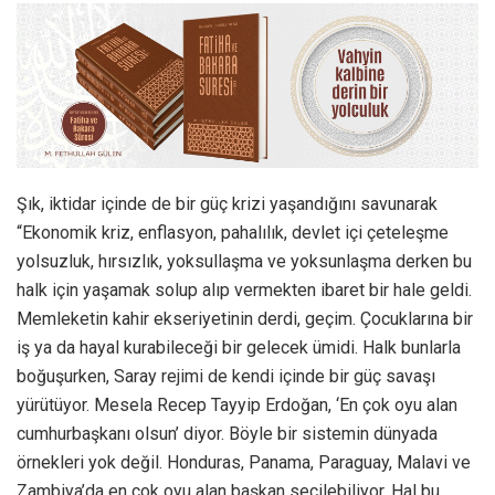
Şık, iktidar içinde de bir güç krizi yaşandığını savunarak
“Ekonomik kriz, enflasyon, pahalılık, devlet içi çeteleşme
yolsuzluk, hırsızlık, yoksullaşma ve yoksunlaşma derken bu
halk için yaşamak solup alıp vermekten ibaret bir hale geldi.
Memleketin kahir ekseriyetinin derdi, geçim. Çocuklarına bir
iş ya da hayal kurabileceği bir gelecek ümidi. Halk bunlarla
boğuşurken, Saray rejimi de kendi içinde bir güç savaşı
yürütüyor. Mesela Recep Tayyip Erdoğan, ‘En çok oyu alan
cumhurbaşkanı olsun’ diyor. Böyle bir sistemin dünyada
örnekleri yok değil. Honduras, Panama, Paraguay, Malavi ve
Zambiya’da en çok oyu alan başkan seçilebiliyor. Hal bu