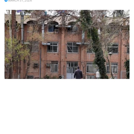
MARCH 31, 2026
ABD ve İsrail’in başlattığı savaş üniversitelere sıçradı:
İran’da 21 kurum hasar gördü, Körfez’de uzaktan
eğitime geçildi
MARCH 31, 2026