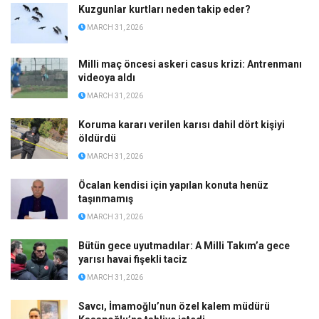
Kuzgunlar kurtları neden takip eder?
MARCH 31, 2026
Milli maç öncesi askeri casus krizi: Antrenmanı
videoya aldı
MARCH 31, 2026
Koruma kararı verilen karısı dahil dört kişiyi
öldürdü
MARCH 31, 2026
Öcalan kendisi için yapılan konuta henüz
taşınmamış
MARCH 31, 2026
Bütün gece uyutmadılar: A Milli Takım’a gece
yarısı havai fişekli taciz
MARCH 31, 2026
Savcı, İmamoğlu’nun özel kalem müdürü