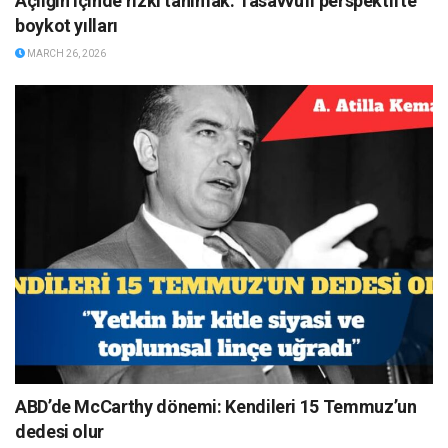
Açlığın içinde rızkı tanımak: Tasavvufî perspektifte
boykot yılları
MARCH 26, 2026
ABD’de McCarthy dönemi: Kendileri 15 Temmuz’un
dedesi olur