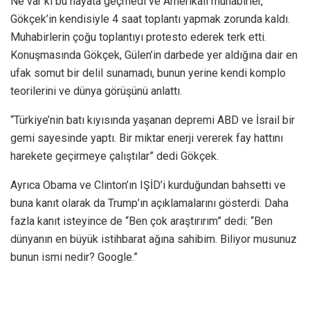
Ne var ki bu hayata geçmedi ve Amerikalı muhabirler,
Gökçek’in kendisiyle 4 saat toplantı yapmak zorunda kaldı.
Muhabirlerin çoğu toplantıyı protesto ederek terk etti.
Konuşmasında Gökçek, Gülen’in darbede yer aldığına dair en
ufak somut bir delil sunamadı, bunun yerine kendi komplo
teorilerini ve dünya görüşünü anlattı.
“Türkiye’nin batı kıyısında yaşanan depremi ABD ve İsrail bir
gemi sayesinde yaptı. Bir miktar enerji vererek fay hattını
harekete geçirmeye çalıştılar” dedi Gökçek.
Ayrıca Obama ve Clinton’ın IŞİD’i kurduğundan bahsetti ve
buna kanıt olarak da Trump’ın açıklamalarını gösterdi. Daha
fazla kanıt isteyince de “Ben çok araştırırım” dedi: “Ben
dünyanın en büyük istihbarat ağına sahibim. Biliyor musunuz
bunun ismi nedir? Google.”