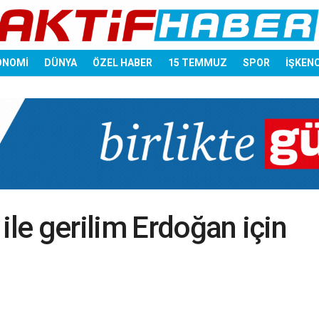
ONOMİ
DÜNYA
ÖZEL HABER
15 TEMMUZ
SPOR
İŞKEN
ile gerilim Erdoğan için