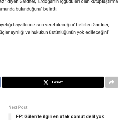
ez” diyen Gardner, ‘Erdoğan’ın içgüdüleri olan kutuplaştırma
onumunda bulunduğunu’ belirtti.
üyeliği hayallerine son verebileceğini’ belirten Gardner,
üçler ayrılığı ve hukukun üstünlüğünün yok edileceğini’
Tweet
Next Post
FP: Gülen’le ilgili en ufak somut delil yok