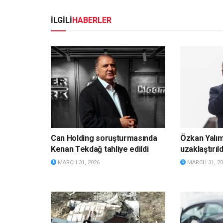
İLGİLİ
HABERLER
Can Holding soruşturmasında
Özkan Yalı
Kenan Tekdağ tahliye edildi
uzaklaştırıld
MARCH 31, 2026
MARCH 31, 20