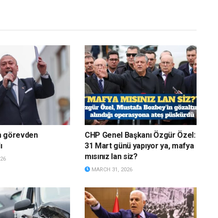
m görevden
CHP Genel Başkanı Özgür Özel:
ı
31 Mart günü yapıyor ya, mafya
mısınız lan siz?
26
MARCH 31, 2026