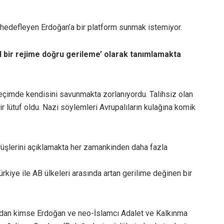
 hedefleyen Erdoğan’a bir platform sunmak istemiyor.
l bir rejime doğru gerileme’ olarak tanımlamakta
eçimde kendisini savunmakta zorlanıyordu. Talihsiz olan
ir lütuf oldu. Nazi söylemleri Avrupalıların kulağına komik
görüşlerini açıklamakta her zamankinden daha fazla
rkiye ile AB ülkeleri arasında artan gerilime değinen bir
ından kimse Erdoğan ve neo-İslamcı Adalet ve Kalkınma