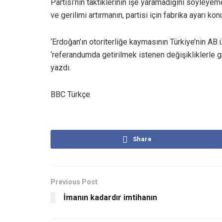
Partisi’nin taktiklerinin işe yaramadığını söyleyem
ve gerilimi artırmanın, partisi için fabrika ayarı k
‘Erdoğan’ın otoriterliğe kaymasının Türkiye’nin AB 
‘referandumda getirilmek istenen değişikliklerle g
yazdı.
BBC Türkçe
Share
Previous Post
İmanın kadardır imtihanın