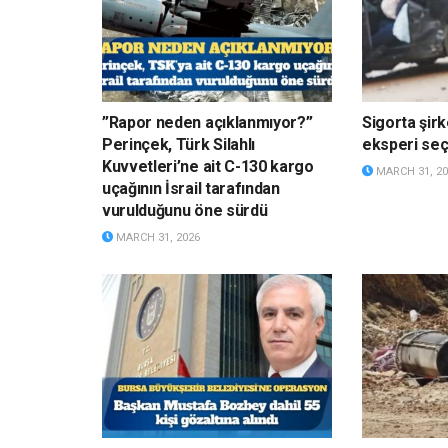
”Rapor neden açıklanmıyor?”
Sigorta şirk
Perinçek, Türk Silahlı
eksperi s
Kuvvetleri’ne ait C-130 kargo
MARCH 31, 20
uçağının İsrail tarafından
vurulduğunu öne sürdü
MARCH 31, 2026