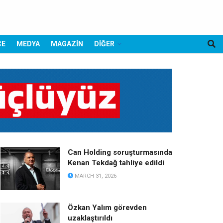
CE
MEDYA
MAGAZİN
DİĞER
Can Holding soruşturmasında
Kenan Tekdağ tahliye edildi
MARCH 31, 2026
Özkan Yalım görevden
uzaklaştırıldı