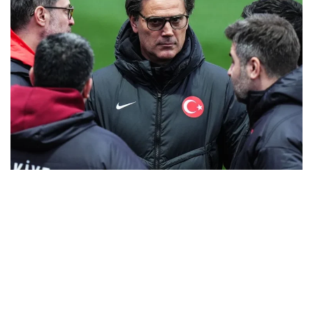
Bütün gece uyutmadılar: A Milli Takım’a gece yarısı
havai fişekli taciz
MARCH 31, 2026