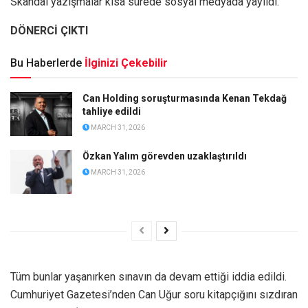
Skandal yazışmalar kısa sürede sosyal medyada yayıldı.
DÖNERCİ ÇIKTI
Bu Haberlerde
İlginizi Çekebilir
Can Holding soruşturmasında Kenan Tekdağ
tahliye edildi
MARCH 31, 2026
Özkan Yalım görevden uzaklaştırıldı
MARCH 31, 2026
Tüm bunlar yaşanırken sınavın da devam ettiği iddia edildi.
Cumhuriyet Gazetesi’nden Can Uğur soru kitapçığını sızdıran