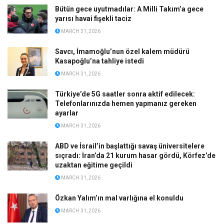
Bütün gece uyutmadılar: A Milli Takım’a gece
yarısı havai fişekli taciz
MARCH 31, 2026
Savcı, İmamoğlu’nun özel kalem müdürü
Kasapoğlu’na tahliye istedi
MARCH 31, 2026
Türkiye’de 5G saatler sonra aktif edilecek:
Telefonlarınızda hemen yapmanız gereken
ayarlar
MARCH 31, 2026
ABD ve İsrail’in başlattığı savaş üniversitelere
sıçradı: İran’da 21 kurum hasar gördü, Körfez’de
uzaktan eğitime geçildi
MARCH 31, 2026
Özkan Yalım’ın mal varlığına el konuldu
MARCH 31, 2026