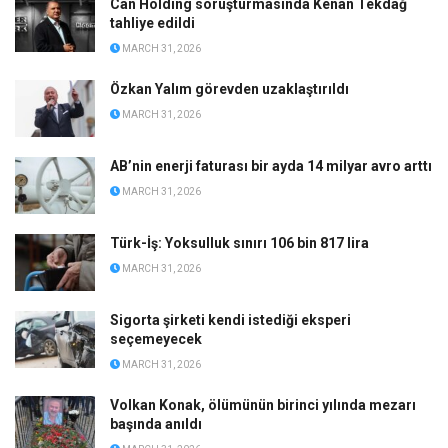
Can Holding soruşturmasında Kenan Tekdağ
tahliye edildi
MARCH 31, 2026
Özkan Yalım görevden uzaklaştırıldı
MARCH 31, 2026
AB’nin enerji faturası bir ayda 14 milyar avro arttı
MARCH 31, 2026
Türk-İş: Yoksulluk sınırı 106 bin 817 lira
MARCH 31, 2026
Sigorta şirketi kendi istediği eksperi
seçemeyecek
MARCH 31, 2026
Volkan Konak, ölümünün birinci yılında mezarı
başında anıldı