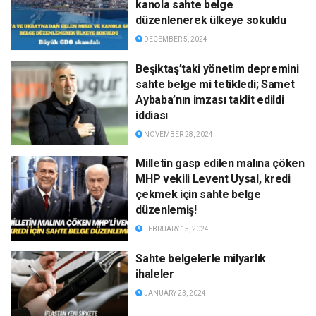
kanola sahte belge
düzenlenerek ülkeye sokuldu
DECEMBER 5, 2024
Beşiktaş’taki yönetim depremini
sahte belge mi tetikledi; Samet
Aybaba’nın imzası taklit edildi
iddiası
NOVEMBER 28, 2024
Milletin gasp edilen malına çöken
MHP vekili Levent Uysal, kredi
çekmek için sahte belge
düzenlemiş!
FEBRUARY 15, 2024
Sahte belgelerle milyarlık
ihaleler
JANUARY 23, 2024