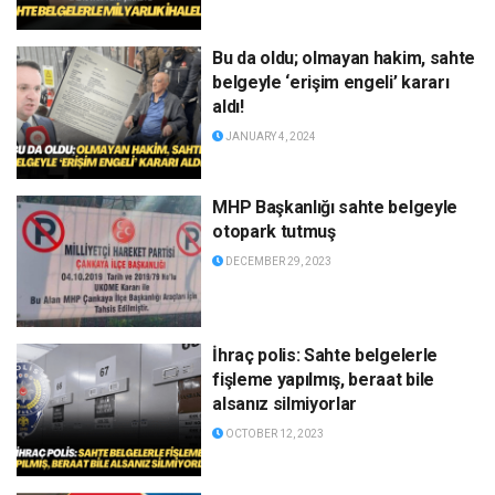
Bu da oldu; olmayan hakim, sahte
belgeyle ‘erişim engeli’ kararı
aldı!
JANUARY 4, 2024
MHP Başkanlığı sahte belgeyle
otopark tutmuş
DECEMBER 29, 2023
İhraç polis: Sahte belgelerle
fişleme yapılmış, beraat bile
alsanız silmiyorlar
OCTOBER 12, 2023