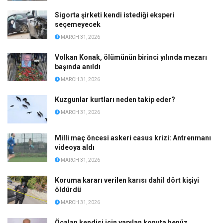
Sigorta şirketi kendi istediği eksperi
seçemeyecek
MARCH 31, 2026
Volkan Konak, ölümünün birinci yılında mezarı
başında anıldı
MARCH 31, 2026
Kuzgunlar kurtları neden takip eder?
MARCH 31, 2026
Milli maç öncesi askeri casus krizi: Antrenmanı
videoya aldı
MARCH 31, 2026
Koruma kararı verilen karısı dahil dört kişiyi
öldürdü
MARCH 31, 2026
Öcalan kendisi için yapılan konuta henüz