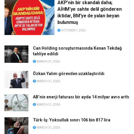
AKP’nin bir skandalı daha;
AİHM’ye sahte delil gönderen
iktidar, BM’ye de yalan beyan
bulunmuş
OCTOBER 7, 2022
Can Holding soruşturmasında Kenan Tekdağ
tahliye edildi
MARCH 31, 2026
Özkan Yalım görevden uzaklaştırıldı
MARCH 31, 2026
AB’nin enerji faturası bir ayda 14 milyar avro arttı
MARCH 31, 2026
Türk-İş: Yoksulluk sınırı 106 bin 817 lira
MARCH 31, 2026