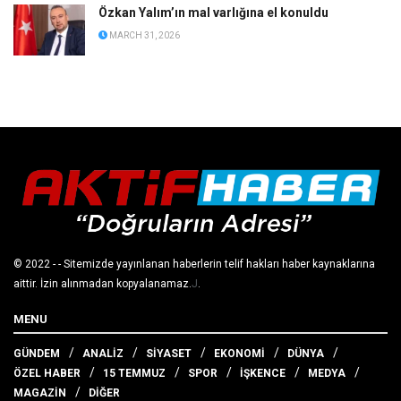
Özkan Yalım’ın mal varlığına el konuldu
MARCH 31, 2026
© 2022
- - Sitemizde yayınlanan haberlerin telif hakları haber kaynaklarına
aittir. İzin alınmadan kopyalanamaz.
J
.
MENU
GÜNDEM
ANALİZ
SİYASET
EKONOMİ
DÜNYA
ÖZEL HABER
15 TEMMUZ
SPOR
İŞKENCE
MEDYA
MAGAZİN
DİĞER