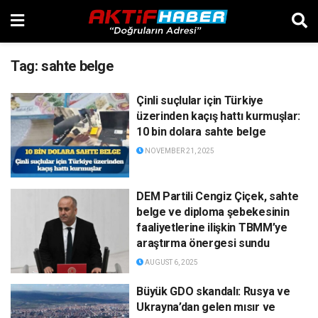
Tag:
sahte belge
Çinli suçlular için Türkiye
üzerinden kaçış hattı kurmuşlar:
10 bin dolara sahte belge
NOVEMBER 21, 2025
DEM Partili Cengiz Çiçek, sahte
belge ve diploma şebekesinin
faaliyetlerine ilişkin TBMM’ye
araştırma önergesi sundu
AUGUST 6, 2025
Büyük GDO skandalı: Rusya ve
Ukrayna’dan gelen mısır ve