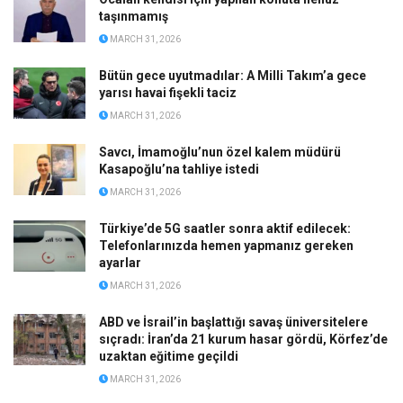
taşınmamış
MARCH 31, 2026
Bütün gece uyutmadılar: A Milli Takım’a gece
yarısı havai fişekli taciz
MARCH 31, 2026
Savcı, İmamoğlu’nun özel kalem müdürü
Kasapoğlu’na tahliye istedi
MARCH 31, 2026
Türkiye’de 5G saatler sonra aktif edilecek:
Telefonlarınızda hemen yapmanız gereken
ayarlar
MARCH 31, 2026
ABD ve İsrail’in başlattığı savaş üniversitelere
sıçradı: İran’da 21 kurum hasar gördü, Körfez’de
uzaktan eğitime geçildi
MARCH 31, 2026