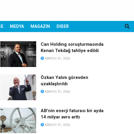
CE
MEDYA
MAGAZİN
DİĞER
Can Holding soruşturmasında
Kenan Tekdağ tahliye edildi
MARCH 31, 2026
Özkan Yalım görevden
uzaklaştırıldı
MARCH 31, 2026
AB’nin enerji faturası bir ayda
14 milyar avro arttı
MARCH 31, 2026