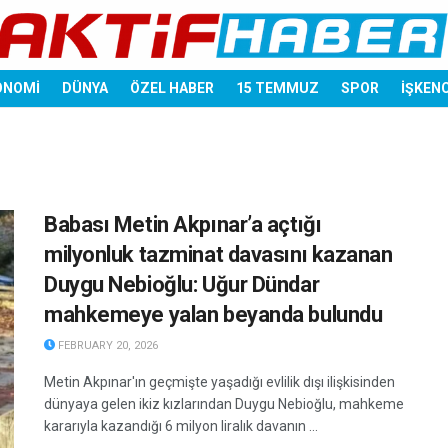
ONOMİ
DÜNYA
ÖZEL HABER
15 TEMMUZ
SPOR
İŞKEN
Babası Metin Akpınar’a açtığı
milyonluk tazminat davasını kazanan
Duygu Nebioğlu: Uğur Dündar
mahkemeye yalan beyanda bulundu
FEBRUARY 20, 2026
Metin Akpınar'ın geçmişte yaşadığı evlilik dışı ilişkisinden
dünyaya gelen ikiz kızlarından Duygu Nebioğlu, mahkeme
kararıyla kazandığı 6 milyon liralık davanın ...