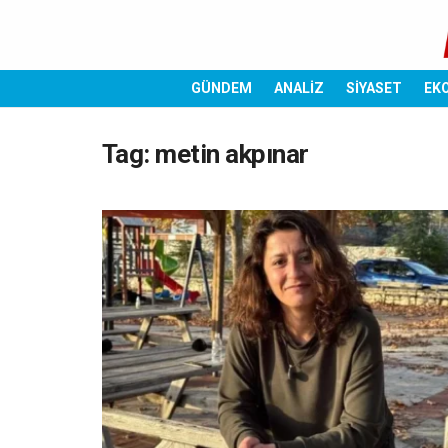
GÜNDEM
ANALİZ
SİYASET
EK
Tag:
metin akpınar