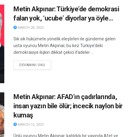
Metin Akpınar: Türkiye’de demokrasi
falan yok, ‘ucube’ diyorlar ya öyle…
MARCH 28, 2023
Sık sık hükümete yönelik eleştirleri ile gündeme gelen
usta oyuncu Metin Akpınar, bu kez Türkiye’deki
demokrasiye ilişkin dikkat çekici ifadeler ...
DETAILS
DEVAMINI OKU
Metin Akpınar: AFAD’ın çadırlarında,
insan yazın bile ölür; incecik naylon bir
kumaş
MARCH 15, 2023
Ünlü oyuncu Metin Akpınar, katıldığı bir yayında Afet ve