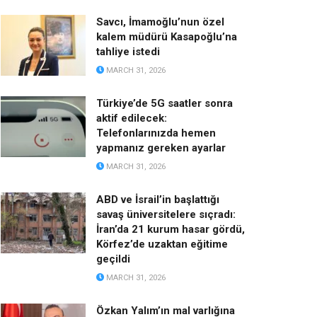
Savcı, İmamoğlu’nun özel
kalem müdürü Kasapoğlu’na
tahliye istedi
MARCH 31, 2026
Türkiye’de 5G saatler sonra
aktif edilecek:
Telefonlarınızda hemen
yapmanız gereken ayarlar
MARCH 31, 2026
ABD ve İsrail’in başlattığı
savaş üniversitelere sıçradı:
İran’da 21 kurum hasar gördü,
Körfez’de uzaktan eğitime
geçildi
MARCH 31, 2026
Özkan Yalım’ın mal varlığına