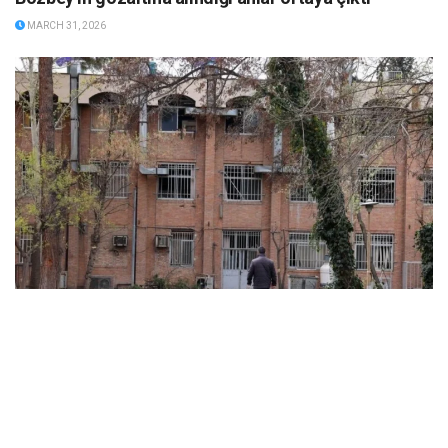
MARCH 31, 2026
ABD ve İsrail’in başlattığı savaş üniversitelere sıçradı:
İran’da 21 kurum hasar gördü, Körfez’de uzaktan
eğitime geçildi