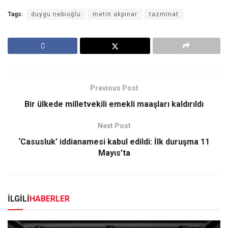
Tags:
duygu nebioğlu
metin akpınar
tazminat
Previous Post
Bir ülkede milletvekili emekli maaşları kaldırıldı
Next Post
‘Casusluk’ iddianamesi kabul edildi: İlk duruşma 11
Mayıs’ta
İLGİLİ
HABERLER