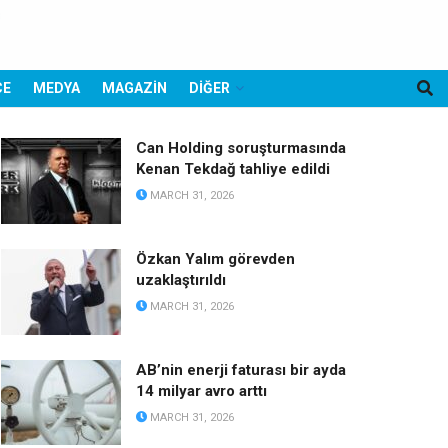
CE
MEDYA
MAGAZİN
DİĞER
Can Holding soruşturmasında
Kenan Tekdağ tahliye edildi
MARCH 31, 2026
Özkan Yalım görevden
uzaklaştırıldı
MARCH 31, 2026
AB’nin enerji faturası bir ayda
14 milyar avro arttı
MARCH 31, 2026