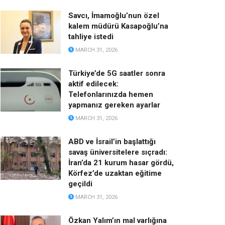
Savcı, İmamoğlu’nun özel
kalem müdürü Kasapoğlu’na
tahliye istedi
MARCH 31, 2026
Türkiye’de 5G saatler sonra
aktif edilecek:
Telefonlarınızda hemen
yapmanız gereken ayarlar
MARCH 31, 2026
ABD ve İsrail’in başlattığı
savaş üniversitelere sıçradı:
İran’da 21 kurum hasar gördü,
Körfez’de uzaktan eğitime
geçildi
MARCH 31, 2026
Özkan Yalım’ın mal varlığına