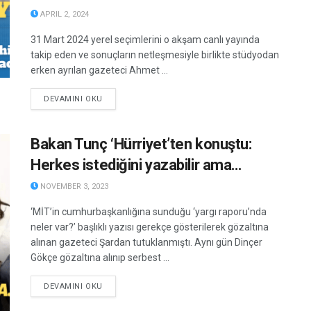
APRIL 2, 2024
31 Mart 2024 yerel seçimlerini o akşam canlı yayında
takip eden ve sonuçların netleşmesiyle birlikte stüdyodan
erken ayrılan gazeteci Ahmet ...
DETAILS
DEVAMINI OKU
Bakan Tunç ‘Hürriyet’ten konuştu:
Herkes istediğini yazabilir ama…
NOVEMBER 3, 2023
‘MİT’in cumhurbaşkanlığına sunduğu ‘yargı raporu’nda
neler var?’ başlıklı yazısı gerekçe gösterilerek gözaltına
alınan gazeteci Şardan tutuklanmıştı. Aynı gün Dinçer
Gökçe gözaltına alınıp serbest ...
DETAILS
DEVAMINI OKU