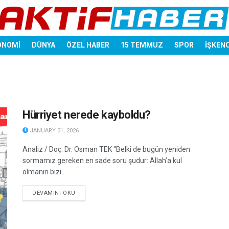
ONOMİ
DÜNYA
ÖZEL HABER
15 TEMMUZ
SPOR
İŞKEN
Hürriyet nerede kayboldu?
JANUARY 31, 2026
Analiz / Doç. Dr. Osman TEK “Belki de bugün yeniden
sormamız gereken en sade soru şudur: Allah’a kul
olmanın bizi ...
DETAILS
DEVAMINI OKU