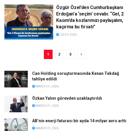
Özgür Özel’den Cumhurbaşkanı
Erdoğan’a ‘seçim’ cevabı: “Gel, 2
Kasım’da kozlarımızı paylaşalım,
kaçırma bu fırsatı”
JULY 9, 2025
1
2
3
Can Holding soruşturmasında Kenan Tekdağ
tahliye edildi
MARCH 31, 2026
Özkan Yalım görevden uzaklaştırıldı
MARCH 31, 2026
AB’nin enerji faturası bir ayda 14 milyar avro arttı
MARCH 31, 2026