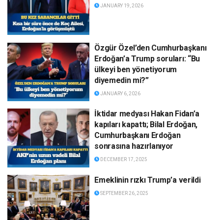
JANUARY 19, 2026
Özgür Özel’den Cumhurbaşkanı
Erdoğan’a Trump soruları: “Bu
ülkeyi ben yönetiyorum
diyemedin mi?”
JANUARY 6, 2026
İktidar medyası Hakan Fidan’a
kapıları kapattı; Bilal Erdoğan,
Cumhurbaşkanı Erdoğan
sonrasına hazırlanıyor
DECEMBER 17, 2025
Emeklinin rızkı Trump’a verildi
SEPTEMBER 26, 2025