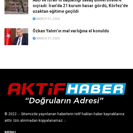
sıçradı: İran’da 21 kurum hasar gördü, Körfez’de
uzaktan eğitime geçildi
MARCH 31, 2026
Özkan Yalım’ın mal varlığına el konuldu
MARCH 31, 2026
© 2022
- - Sitemizde yayınlanan haberlerin telif hakları haber kaynaklarına
aittir. İzin alınmadan kopyalanamaz.
J
.
MENU