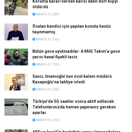
Koruma kararı verilen karısı dahil dört kişiyi
öldürdü
MARCH 31, 2026
Öcalan kendisi için yapılan konuta henüz
taşınmamış
MARCH 31, 2026
Bütün gece uyutmadılar: A Milli Takım’a gece
yarısı havai fişekli taciz
MARCH 31, 2026
Savcı, İmamoğlu’nun özel kalem müdürü
Kasapoğlu’na tahliye istedi
MARCH 31, 2026
Türkiye’de 5G saatler sonra aktif edilecek:
Telefonlarınızda hemen yapmanız gereken
ayarlar
MARCH 31, 2026
ABD ve İsrail’in başlattığı savaş üniversitelere