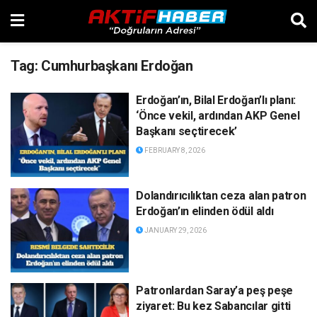
Tag:
Cumhurbaşkanı Erdoğan
Erdoğan’ın, Bilal Erdoğan’lı planı:
‘Önce vekil, ardından AKP Genel
Başkanı seçtirecek’
FEBRUARY 8, 2026
Dolandırıcılıktan ceza alan patron
Erdoğan’ın elinden ödül aldı
JANUARY 29, 2026
Patronlardan Saray’a peş peşe
ziyaret: Bu kez Sabancılar gitti