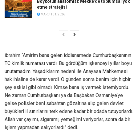
Boykotun anatomisi: Mekke’de toplumsal yok
etme stratejisi
MARCH 31, 2026
İbrahim “Amirim bana gelen iddianamede Cumhurbaşkanının
TC kimlik numarası vardı. Bu gördüğüm işkenceyi yıllar boyu
unutamadım. Yaşadıklarım nedeni ile Anayasa Mahkemesi
hak ihlaline de karar verdi. O günden sonra benim için hiçbir
şey eskisi gibi olmadı. Kimse bana iş vermek istemiyordu.
Ne zaman Cumhurbaşkanı ya da Başbakan Osmaniye’ye
gelse polisler beni sabahtan gözaltına alıp gelen devlet
büyükleri il sınırlarını terk edene kadar bir odada tutuyorlardı.
Allah var çayımı, sigaramı, yemeğimi veriyorlar, sonra da bir
işlem yapmadan salıyorlardı” dedi.