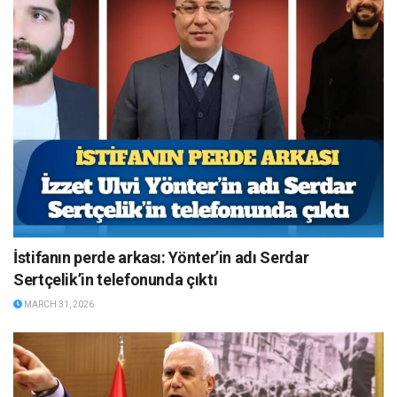
İstifanın perde arkası: Yönter’in adı Serdar
Sertçelik’in telefonunda çıktı
MARCH 31, 2026