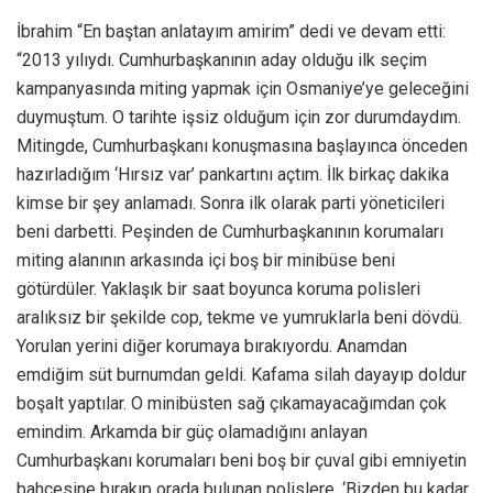
İbrahim “En baştan anlatayım amirim” dedi ve devam etti:
“2013 yılıydı. Cumhurbaşkanının aday olduğu ilk seçim
kampanyasında miting yapmak için Osmaniye’ye geleceğini
duymuştum. O tarihte işsiz olduğum için zor durumdaydım.
Mitingde, Cumhurbaşkanı konuşmasına başlayınca önceden
hazırladığım ‘Hırsız var’ pankartını açtım. İlk birkaç dakika
kimse bir şey anlamadı. Sonra ilk olarak parti yöneticileri
beni darbetti. Peşinden de Cumhurbaşkanının korumaları
miting alanının arkasında içi boş bir minibüse beni
götürdüler. Yaklaşık bir saat boyunca koruma polisleri
aralıksız bir şekilde cop, tekme ve yumruklarla beni dövdü.
Yorulan yerini diğer korumaya bırakıyordu. Anamdan
emdiğim süt burnumdan geldi. Kafama silah dayayıp doldur
boşalt yaptılar. O minibüsten sağ çıkamayacağımdan çok
emindim. Arkamda bir güç olamadığını anlayan
Cumhurbaşkanı korumaları beni boş bir çuval gibi emniyetin
bahçesine bırakıp orada bulunan polislere, ‘Bizden bu kadar,