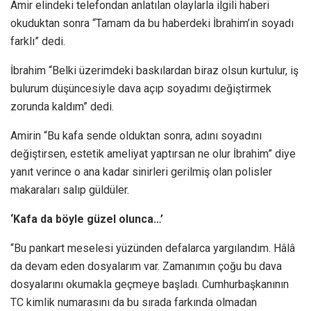
Amir elindeki telefondan anlatılan olaylarla ilgili haberi
okuduktan sonra “Tamam da bu haberdeki İbrahim’in soyadı
farklı” dedi.
İbrahim “Belki üzerimdeki baskılardan biraz olsun kurtulur, iş
bulurum düşüncesiyle dava açıp soyadımı değiştirmek
zorunda kaldım” dedi.
Amirin “Bu kafa sende olduktan sonra, adını soyadını
değiştirsen, estetik ameliyat yaptırsan ne olur İbrahim” diye
yanıt verince o ana kadar sinirleri gerilmiş olan polisler
makaraları salıp güldüler.
‘Kafa da böyle güzel olunca…’
“Bu pankart meselesi yüzünden defalarca yargılandım. Hâlâ
da devam eden dosyalarım var. Zamanımın çoğu bu dava
dosyalarını okumakla geçmeye başladı. Cumhurbaşkanının
TC kimlik numarasını da bu sırada farkında olmadan