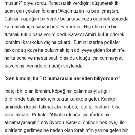
müsün?​” diye sordu. Rahatsızlık verdiğini düşünerek iki
adım geri çekilen İbrahim “Akşamüzeri iki bira içmiştim.
Çalınan köpeğim bir yerde bulunursa ceza ödemek zorunda
kalmamak için sabahı bekleyemedim. Hiç olmazsa bir
tutanak tutup bana verin” dedi. Karakol Amiri, küfür ederek
İbrahim’i karakolun dışına çıkardı. Bunun üzerine polisler
hakkında şikayette bulunmak için adliyeye giden İbrahim’e,
hafta sonu ve mesai saati dışında olduğu için cumhuriyet
savcısının yerinde olmadığı söylendi.
‘Sen kimsin, bu TC numarasını nereden biliyorsun?’
İnatçı biri olan İbrahim, köpeğinin çalınmasıyla ilgili
bildirimde bulunmak için tekrar karakola geldi. Karakol
amirinden kesin talimat alan nöbetçi polis, İbrahim’i bina
içine almadı. Polisler “Alkollü olduğu için ifadesinin
alınamayacağını” söylüyordu. Karakol önünde bekleyişi ile
sinirlerin gerilmesine neden olan İbrahim’in yanına gelen bir