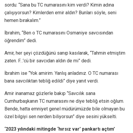
sordu: “Sana bu TC numarasını kim verdi? Kimin adına
çalışıyorsun? Kimlerden emir aldın? Bunları söyle, seni
hemen bırakalım.”
İbrahim, “Ben o TC numarasını Osmaniye savcısından
öğrendim” dedi.
Amir, her şeyi çözdüğünü sanıp kasılarak, “Tahmin etmiştim
zaten. F…’cü bir savcıdan aldın de mi” dedi.
İbrahim ise “Yok amirim. Yanlış anladınız. O TC numarası
bana savcılıktan tebliğ edildi” diye yanıt verdi.
Amir inanamaz gözlerle bakıp “Savcılık sana
Cumhurbaşkanın TC numarasını ne diye tebliğ etsin oğlum.
Bende, hatta emniyet genel müdürümüzde bile olmayan bu
özel bilgiyi sen nerden biliyorsun” diye sesini yükselti.
‘2023 yılındaki mitingde ‘hırsız var’ pankartı açtım’