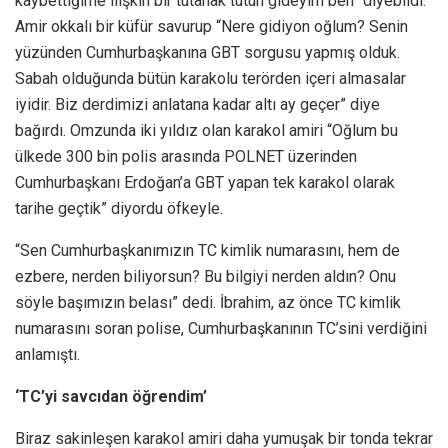
kaybettiğime ilişkin bir tutanak tutun gideyim ben” diyebildi.
Amir okkalı bir küfür savurup “Nere gidiyon oğlum? Senin
yüzünden Cumhurbaşkanına GBT sorgusu yapmış olduk.
Sabah olduğunda bütün karakolu terörden içeri almasalar
iyidir. Biz derdimizi anlatana kadar altı ay geçer” diye
bağırdı. Omzunda iki yıldız olan karakol amiri “Oğlum bu
ülkede 300 bin polis arasında POLNET üzerinden
Cumhurbaşkanı Erdoğan’a GBT yapan tek karakol olarak
tarihe geçtik” diyordu öfkeyle.
“Sen Cumhurbaşkanımızın TC kimlik numarasını, hem de
ezbere, nerden biliyorsun? Bu bilgiyi nerden aldın? Onu
söyle başımızın belası” dedi. İbrahim, az önce TC kimlik
numarasını soran polise, Cumhurbaşkanının TC’sini verdiğini
anlamıştı.
‘TC’yi savcıdan öğrendim’
Biraz sakinleşen karakol amiri daha yumuşak bir tonda tekrar