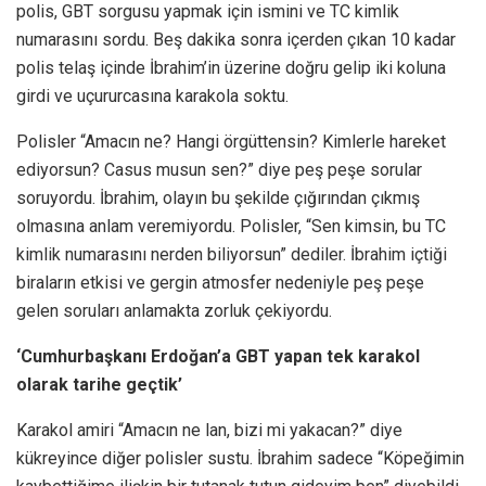
polis, GBT sorgusu yapmak için ismini ve TC kimlik
numarasını sordu. Beş dakika sonra içerden çıkan 10 kadar
polis telaş içinde İbrahim’in üzerine doğru gelip iki koluna
girdi ve uçururcasına karakola soktu.
Polisler “Amacın ne? Hangi örgüttensin? Kimlerle hareket
ediyorsun? Casus musun sen?​” diye peş peşe sorular
soruyordu. İbrahim, olayın bu şekilde çığırından çıkmış
olmasına anlam veremiyordu. Polisler, “Sen kimsin, bu TC
kimlik numarasını nerden biliyorsun” dediler. İbrahim içtiği
biraların etkisi ve gergin atmosfer nedeniyle peş peşe
gelen soruları anlamakta zorluk çekiyordu.
‘Cumhurbaşkanı Erdoğan’a GBT yapan tek karakol
olarak tarihe geçtik’
Karakol amiri “Amacın ne lan, bizi mi yakacan?​” diye
kükreyince diğer polisler sustu. İbrahim sadece “Köpeğimin