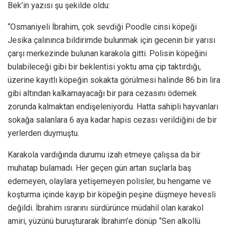
Bek’in yazısı şu şekilde oldu:
“Osmaniyeli İbrahim, çok sevdiği Poodle cinsi köpeği
Jesika çalınınca bildirimde bulunmak için gecenin bir yarısı
çarşı merkezinde bulunan karakola gitti. Polisin köpeğini
bulabileceği gibi bir beklentisi yoktu ama çip taktırdığı,
üzerine kayıtlı köpeğin sokakta görülmesi halinde 86 bin lira
gibi altından kalkamayacağı bir para cezasını ödemek
zorunda kalmaktan endişeleniyordu. Hatta sahipli hayvanları
sokağa salanlara 6 aya kadar hapis cezası verildiğini de bir
yerlerden duymuştu.
Karakola vardığında durumu izah etmeye çalışsa da bir
muhatap bulamadı. Her geçen gün artan suçlarla baş
edemeyen, olaylara yetişemeyen polisler, bu hengame ve
koşturma içinde kayıp bir köpeğin peşine düşmeye hevesli
değildi. İbrahim ısrarını sürdürünce müdahil olan karakol
amiri, yüzünü buruşturarak İbrahim’e dönüp “Sen alkollü