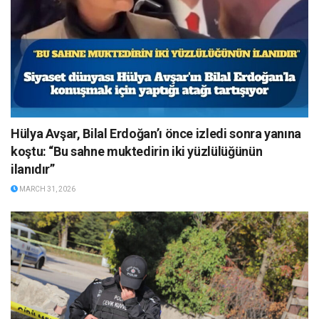
Hülya Avşar, Bilal Erdoğan’ı önce izledi sonra yanına
koştu: “Bu sahne muktedirin iki yüzlülüğünün
ilanıdır”
MARCH 31, 2026