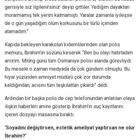
gerisiyle siz ilgilenirsiniz’ deyip gittiler. Yediğim dayaktan
morarmamış tek yerim kalmamıştı. Yaralar zamanla iyileşse
de o gün yaşadığım ölüm korkusunu bir türlü içimden
atamadım.”
Kapıda bekleyen karakolun kıdemlilerinden olan polis
memuru, İbrahim’in sözünü keserek “Ben bu olayı hatırladım
amirim. Miting günü tüm Osmaniye polisi alanda görevliydi.
Bu mesele o zaman medyada da çok gündem olmuştu. Bu
hıyar yüzünden emniyet müdürü çok zor durumda
kaldığından, acısını tüm teşkilattan çıkardı” dedi.
Ardından bir başka polis de cep telefonundan anlatılan olaya
ilişkin haberleri amire gösterip İbrahim’in suç kayıtlarını
içeren dosyayı masasına bıraktı.
‘Soyadını değiştirsen, estetik ameliyat yaptırsan ne olur
İbrahim?’