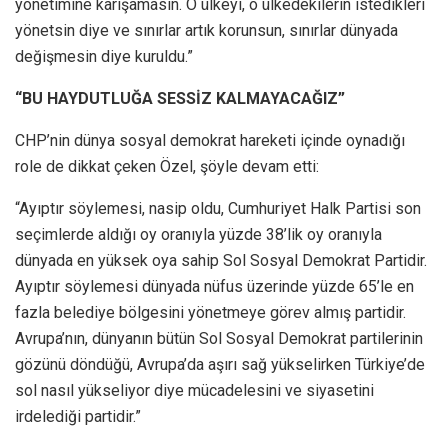
yönetimine karışamasın. O ülkeyi, o ülkedekilerin istedikleri
yönetsin diye ve sınırlar artık korunsun, sınırlar dünyada
değişmesin diye kuruldu.”
“BU HAYDUTLUĞA SESSİZ KALMAYACAĞIZ”
CHP’nin dünya sosyal demokrat hareketi içinde oynadığı
role de dikkat çeken Özel, şöyle devam etti:
“Ayıptır söylemesi, nasip oldu, Cumhuriyet Halk Partisi son
seçimlerde aldığı oy oranıyla yüzde 38’lik oy oranıyla
dünyada en yüksek oya sahip Sol Sosyal Demokrat Partidir.
Ayıptır söylemesi dünyada nüfus üzerinde yüzde 65’le en
fazla belediye bölgesini yönetmeye görev almış partidir.
Avrupa’nın, dünyanın bütün Sol Sosyal Demokrat partilerinin
gözünü döndüğü, Avrupa’da aşırı sağ yükselirken Türkiye’de
sol nasıl yükseliyor diye mücadelesini ve siyasetini
irdelediği partidir.”