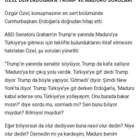
ÖZEL’DEN ERDOĞAN’A TRUMP VE MADURO SORULARI
Özgür Özel, konuşmasının en sert bölümünde
Cumhurbaşkanı Erdoğan’a doğrudan hitap etti.
ABD Senatörü Graham’ın Trump’ın yanında Maduro’ya
Türkiye’ye gitmesi için teklifte bulunduklarını itiraf etmesini
hatırlatan Özel, şu soruları yöneltti:
“Trump’ın yanında senatör söylüyor, Trump da kafa sallıyor.
‘Maduro’ya bir çıkış yolu verdik. Türkiye’ye git’ dedi Trump
diyor. Trump da böyle yapıyor, ‘Gitmedi’ diyor. Şimdi New
York’ta diyor. Trump Türkiye’ye git derken Erdoğan’a, ‘Maduro
kabul ederse onu Türkiye’ye yollayayım. Onu burada bakar
mısın?’ diye sordu mu, sormadı mı? Sen bunu biliyor
muydun? Bilmiyor muydun?
Eğer biliyorsun da olur dediysen buna nasıl olur dedin? Niye
olur dedin? Demedin mi ya kardeşim, Maduro benim