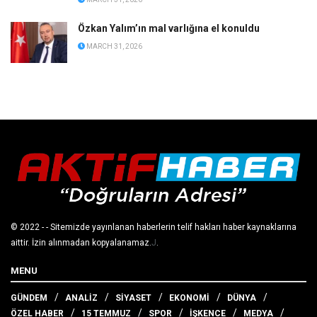
Özkan Yalım’ın mal varlığına el konuldu
MARCH 31, 2026
© 2022
- - Sitemizde yayınlanan haberlerin telif hakları haber kaynaklarına
aittir. İzin alınmadan kopyalanamaz.
J
.
MENU
GÜNDEM
ANALİZ
SİYASET
EKONOMİ
DÜNYA
ÖZEL HABER
15 TEMMUZ
SPOR
İŞKENCE
MEDYA