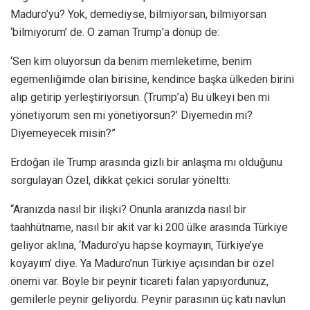
Maduro’yu? Yok, demediyse, bilmiyorsan, bilmiyorsan
‘bilmiyorum’ de. O zaman Trump’a dönüp de:
‘Sen kim oluyorsun da benim memleketime, benim
egemenliğimde olan birisine, kendince başka ülkeden birini
alıp getirip yerleştiriyorsun. (Trump’a) Bu ülkeyi ben mi
yönetiyorum sen mi yönetiyorsun?’ Diyemedin mi?
Diyemeyecek misin?”
Erdoğan ile Trump arasında gizli bir anlaşma mı olduğunu
sorgulayan Özel, dikkat çekici sorular yöneltti:
“Aranızda nasıl bir ilişki? Onunla aranızda nasıl bir
taahhütname, nasıl bir akit var ki 200 ülke arasında Türkiye
geliyor aklına, ‘Maduro’yu hapse koymayın, Türkiye’ye
koyayım’ diye. Ya Maduro’nun Türkiye açısından bir özel
önemi var. Böyle bir peynir ticareti falan yapıyordunuz,
gemilerle peynir geliyordu. Peynir parasının üç katı navlun