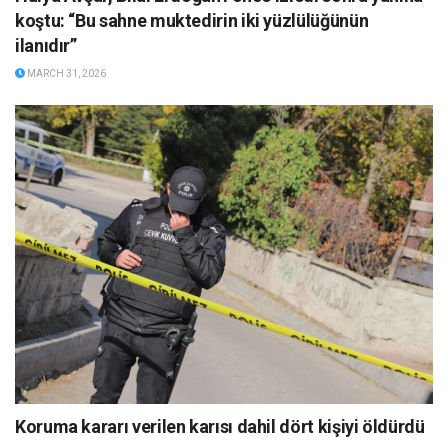
koştu: “Bu sahne muktedirin iki yüzlülüğünün
ilanıdır”
MARCH 31, 2026
Koruma kararı verilen karısı dahil dört kişiyi öldürdü