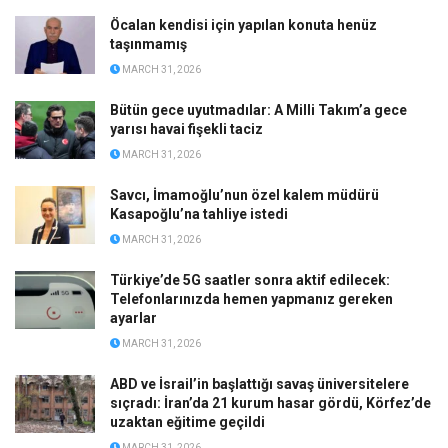
Öcalan kendisi için yapılan konuta henüz
taşınmamış
MARCH 31, 2026
Bütün gece uyutmadılar: A Milli Takım’a gece
yarısı havai fişekli taciz
MARCH 31, 2026
Savcı, İmamoğlu’nun özel kalem müdürü
Kasapoğlu’na tahliye istedi
MARCH 31, 2026
Türkiye’de 5G saatler sonra aktif edilecek:
Telefonlarınızda hemen yapmanız gereken
ayarlar
MARCH 31, 2026
ABD ve İsrail’in başlattığı savaş üniversitelere
sıçradı: İran’da 21 kurum hasar gördü, Körfez’de
uzaktan eğitime geçildi
MARCH 31, 2026