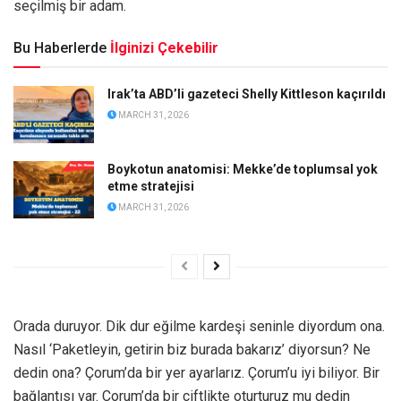
seçilmiş bir adam.
Bu Haberlerde
İlginizi Çekebilir
Irak’ta ABD’li gazeteci Shelly Kittleson kaçırıldı
MARCH 31, 2026
Boykotun anatomisi: Mekke’de toplumsal yok
etme stratejisi
MARCH 31, 2026
Orada duruyor. Dik dur eğilme kardeşi seninle diyordum ona.
Nasıl ‘Paketleyin, getirin biz burada bakarız’ diyorsun? Ne
dedin ona? Çorum’da bir yer ayarlarız. Çorum’u iyi biliyor. Bir
bağlantısı var. Çorum’da bir çiftlikte oturturuz mu dedin