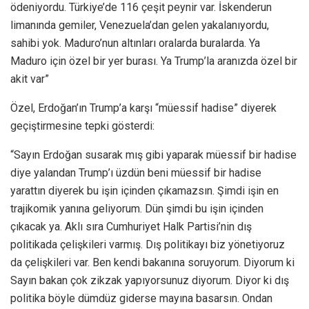
ödeniyordu. Türkiye’de 116 çeşit peynir var. İskenderun
limanında gemiler, Venezuela’dan gelen yakalanıyordu,
sahibi yok. Maduro’nun altınları oralarda buralarda. Ya
Maduro için özel bir yer burası. Ya Trump’la aranızda özel bir
akit var”
Özel, Erdoğan’ın Trump’a karşı “müessif hadise” diyerek
geçiştirmesine tepki gösterdi:
“Sayın Erdoğan susarak mış gibi yaparak müessif bir hadise
diye yalandan Trump’ı üzdün beni müessif bir hadise
yarattın diyerek bu işin içinden çıkamazsın. Şimdi işin en
trajikomik yanına geliyorum. Dün şimdi bu işin içinden
çıkacak ya. Aklı sıra Cumhuriyet Halk Partisi’nin dış
politikada çelişkileri varmış. Dış politikayı biz yönetiyoruz
da çelişkileri var. Ben kendi bakanına soruyorum. Diyorum ki
Sayın bakan çok zikzak yapıyorsunuz diyorum. Diyor ki dış
politika böyle dümdüz giderse mayına basarsın. Ondan