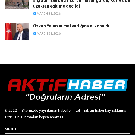
sıçradı: İran’da 21 kurum hasar gördü, Körfez’de
uzaktan eğitime geçildi
MARCH 31, 2026
Özkan Yalım’ın mal varlığına el konuldu
MARCH 31, 2026
© 2022
- - Sitemizde yayınlanan haberlerin telif hakları haber kaynaklarına
aittir. İzin alınmadan kopyalanamaz.
J
.
MENU