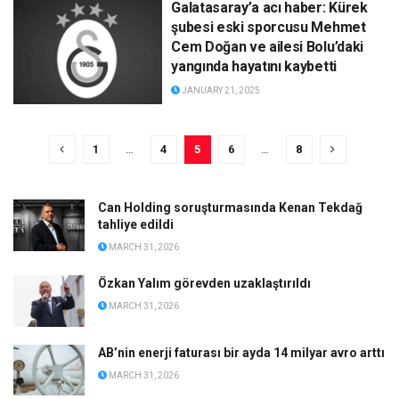
Galatasaray’a acı haber: Kürek
şubesi eski sporcusu Mehmet
Cem Doğan ve ailesi Bolu’daki
yangında hayatını kaybetti
JANUARY 21, 2025
1
…
4
5
6
…
8
Can Holding soruşturmasında Kenan Tekdağ
tahliye edildi
MARCH 31, 2026
Özkan Yalım görevden uzaklaştırıldı
MARCH 31, 2026
AB’nin enerji faturası bir ayda 14 milyar avro arttı
MARCH 31, 2026