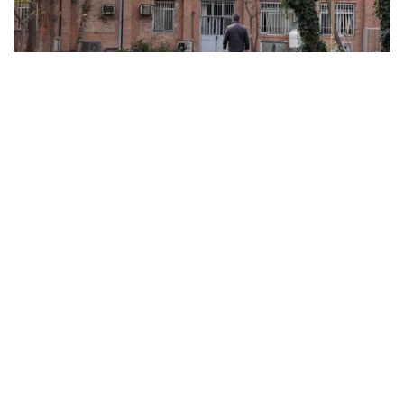
ABD ve İsrail’in başlattığı savaş üniversitelere sıçradı:
İran’da 21 kurum hasar gördü, Körfez’de uzaktan
eğitime geçildi
MARCH 31, 2026