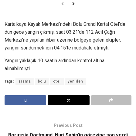
Kartalkaya Kayak Merkezi’ndeki Bolu Grand Kartal Otel’de
dün gece yangın çıkmış, saat 03.21’de 112 Acil Çağrı
Merkezi’ne yapılan ihbar üzerine bölgeye gelen ekipler,
yangını söndürmek için 04.15’te müdahale etmişti.
Yangın yaklaşık 10 saatin ardından kontrol altına
alınabilmişti.
Tags:
arama
bolu
otel
yeniden
Previous Post
Borussia Dortmund, Nuri Şahin’in görevine son verdi