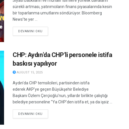
Siyasi baskıların ve muhalif isimlere yönelik davaların
sürekli artması, yatırımcıların finans piyasalarında kesin
bir toparlanma umutlarını söndürüyor. Bloomberg
News’te yer ...
DETAILS
DEVAMINI OKU
CHP: Aydın’da CHP’li personele istifa
baskısı yapılıyor
AUGUST 15, 2025
Aydın'da CHP temsilcileri, partisinden istifa
ederek AKP'ye geçen Büyükşehir Belediye
Başkanı Özlem Çerçioğlu'nun, yıllardır birlikte çalıştığı
belediye personeline "Ya CHP'den istifa et, ya da işsiz ...
DETAILS
DEVAMINI OKU