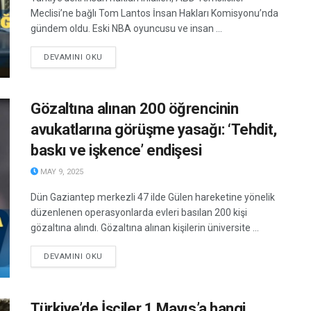
Meclisi’ne bağlı Tom Lantos İnsan Hakları Komisyonu’nda
gündem oldu. Eski NBA oyuncusu ve insan ...
DETAILS
DEVAMINI OKU
Gözaltına alınan 200 öğrencinin
avukatlarına görüşme yasağı: ‘Tehdit,
baskı ve işkence’ endişesi
MAY 9, 2025
Dün Gaziantep merkezli 47 ilde Gülen hareketine yönelik
düzenlenen operasyonlarda evleri basılan 200 kişi
gözaltına alındı. Gözaltına alınan kişilerin üniversite ...
DETAILS
DEVAMINI OKU
Türkiye’de İşçiler 1 Mayıs’a hangi