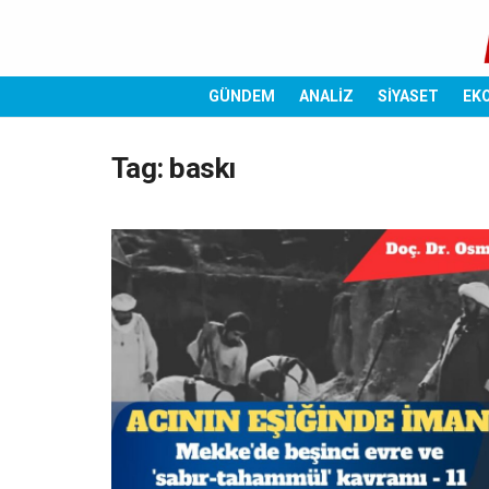
GÜNDEM
ANALİZ
SİYASET
EK
Tag:
baskı