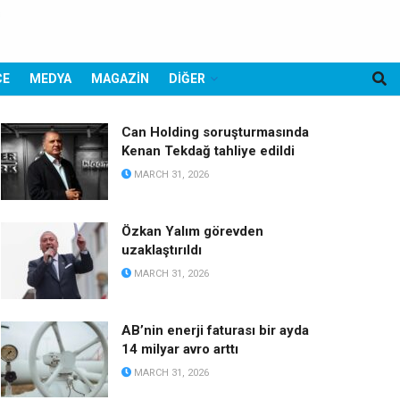
CE
MEDYA
MAGAZİN
DİĞER
Can Holding soruşturmasında
Kenan Tekdağ tahliye edildi
MARCH 31, 2026
Özkan Yalım görevden
uzaklaştırıldı
MARCH 31, 2026
AB’nin enerji faturası bir ayda
14 milyar avro arttı
MARCH 31, 2026