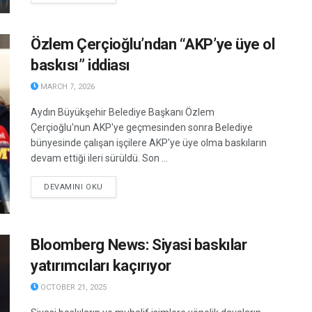
Özlem Çerçioğlu’ndan “AKP’ye üye ol
baskısı” iddiası
MARCH 7, 2026
Aydın Büyükşehir Belediye Başkanı Özlem
Çerçioğlu'nun AKP'ye geçmesinden sonra Belediye
bünyesinde çalışan işçilere AKP'ye üye olma baskıların
devam ettiği ileri sürüldü. Son ...
DETAILS
DEVAMINI OKU
Bloomberg News: Siyasi baskılar
yatırımcıları kaçırıyor
OCTOBER 21, 2025