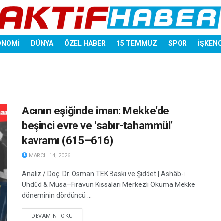
ONOMİ
DÜNYA
ÖZEL HABER
15 TEMMUZ
SPOR
İŞKEN
Acının eşiğinde iman: Mekke’de
beşinci evre ve ‘sabır-tahammül’
kavramı (615–616)
MARCH 14, 2026
Analiz / Doç. Dr. Osman TEK Baskı ve Şiddet | Ashâb-ı
Uhdûd & Musa–Firavun Kıssaları Merkezli Okuma Mekke
döneminin dördüncü ...
DETAILS
DEVAMINI OKU