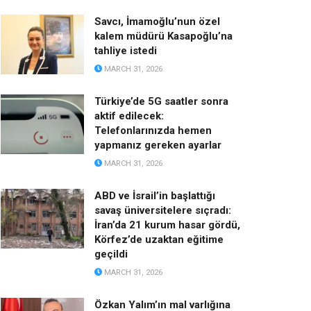
Savcı, İmamoğlu’nun özel
kalem müdürü Kasapoğlu’na
tahliye istedi
MARCH 31, 2026
Türkiye’de 5G saatler sonra
aktif edilecek:
Telefonlarınızda hemen
yapmanız gereken ayarlar
MARCH 31, 2026
ABD ve İsrail’in başlattığı
savaş üniversitelere sıçradı:
İran’da 21 kurum hasar gördü,
Körfez’de uzaktan eğitime
geçildi
MARCH 31, 2026
Özkan Yalım’ın mal varlığına