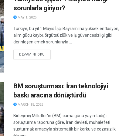
sorunlarla giriyor?
MAY 1, 2025
Türkiye, bu yıl 1 Mayıs İşçi Bayramı'na yüksek enflasyon,
alım gücü kaybı, örgütsüzlük ve iş güvencesizliği gibi
derinleşen emek sorunlarıyla ...
DETAILS
DEVAMINI OKU
BM soruşturması: İran teknolojiyi
baskı aracına dönüştürdü
MARCH 15, 2025
Birleşmiş Milletler'in (BM) cuma günü yayımladığı
soruşturma raporuna göre, İran devleti, muhalefeti
susturmak amacıyla sistematik bir korku ve cezasızlık
iklimini ...