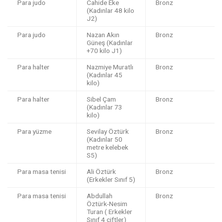
Para judo
Cahide Eke
Bronz
(Kadınlar 48 kilo
J2)
Para judo
Nazan Akın
Bronz
Güneş (Kadınlar
+70 kilo J1)
Para halter
Nazmiye Muratlı
Bronz
(Kadınlar 45
kilo)
Para halter
Sibel Çam
Bronz
(Kadınlar 73
kilo)
Para yüzme
Sevilay Öztürk
Bronz
(Kadınlar 50
metre kelebek
S5)
Para masa tenisi
Ali Öztürk
Bronz
(Erkekler Sınıf 5)
Para masa tenisi
Abdullah
Bronz
Öztürk-Nesim
Turan ( Erkekler
Sınıf 4 çiftler)