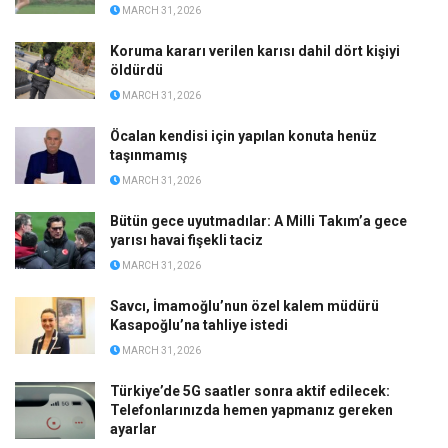
MARCH 31, 2026
Koruma kararı verilen karısı dahil dört kişiyi
öldürdü
MARCH 31, 2026
Öcalan kendisi için yapılan konuta henüz
taşınmamış
MARCH 31, 2026
Bütün gece uyutmadılar: A Milli Takım’a gece
yarısı havai fişekli taciz
MARCH 31, 2026
Savcı, İmamoğlu’nun özel kalem müdürü
Kasapoğlu’na tahliye istedi
MARCH 31, 2026
Türkiye’de 5G saatler sonra aktif edilecek:
Telefonlarınızda hemen yapmanız gereken
ayarlar