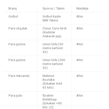
Branş
Sporcu / Takım
Madalya
Golbol
Golbol Kadın
Altın
Milli Takımı
Para okçuluk
Öznur Cüre Girdi
Altın
(Kadınlar
makaralı yay)
Para yüzme
Umut Ünlü (50
Altın
metre serbest
S3)
Para yüzme
Umut Ünlü (200
Altın
metre serbest
S3)
Para tekvando
Mahmut
Altın
Bozteke
(Erkekler K44
63 kilo)
Para judo
İbrahim
Altın
Bölükbaşı
(Erkekler +90
kilo J2)