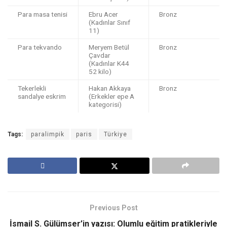
Para masa tenisi
Ebru Acer
Bronz
(Kadınlar Sınıf
11)
Para tekvando
Meryem Betül
Bronz
Çavdar
(Kadınlar K44
52 kilo)
Tekerlekli
Hakan Akkaya
Bronz
sandalye eskrim
(Erkekler epe A
kategorisi)
Tags:
paralimpik
paris
Türkiye
Previous Post
İsmail S. Gülümser’in yazısı: Olumlu eğitim pratikleriyle